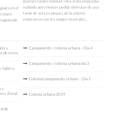
Buenos tardes familias! Hoy el día empezaba
nublado pero hemos podido disfrutar de una
iales en el
tarde de sol.Los peques de la colonia
un buen
empezaron con los juegos musicales...
nsiguiendo
jón y
Campamento / colonia urbana - Día 4
as de cross.
Campamento / colonia urbana día 3
 Gijón y
Colonia/campamento urbano - Día 1
n y
ross Zonal.
Colonia urbana 2019
al de