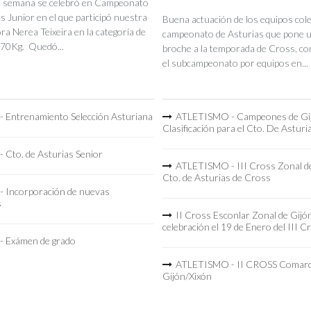
de semana se celebró en Campeonato
s Junior en el que participó nuestra
Buena actuación de los equipos coleg
a Nerea Teixeira en la categoría de
campeonato de Asturias que pone 
70Kg. Quedó...
broche a la temporada de Cross, co
el subcampeonato por equipos en...
 Entrenamiento Selección Asturiana
ATLETISMO - Campeones de Gi
Clasificación para el Cto. De Asturi
 Cto. de Asturias Senior
ATLETISMO - III Cross Zonal de
Cto. de Asturias de Cross
 Incorporación de nuevas
s
II Cross Esconlar Zonal de Gijó
celebración el 19 de Enero del III C
 Exámen de grado
ATLETISMO - II CROSS Comarc
Gijón/Xixón