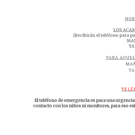
HOR
LOS ACA
(Recibirán el teléfono para po
MAÑ
TA
PARA AQUEL
MAÑ
TA
TELÉ
El teléfono de emergencia es para una urgencia
contacto con los niños ni monitores, para eso e