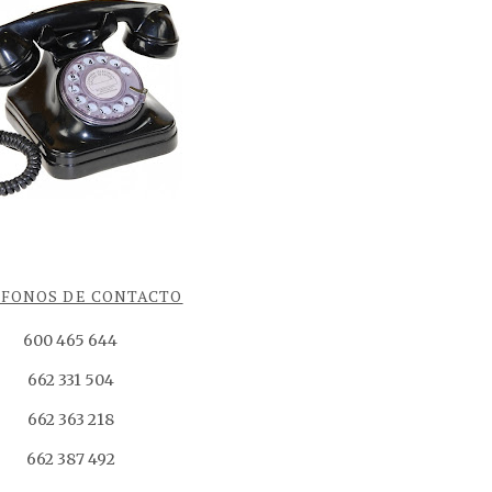
ÉFONOS DE CONTACTO
600 465 644
662 331 504
662 363 218
662 387 492