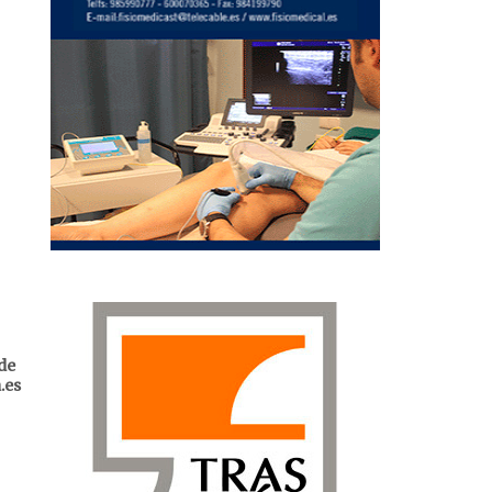
de
.es