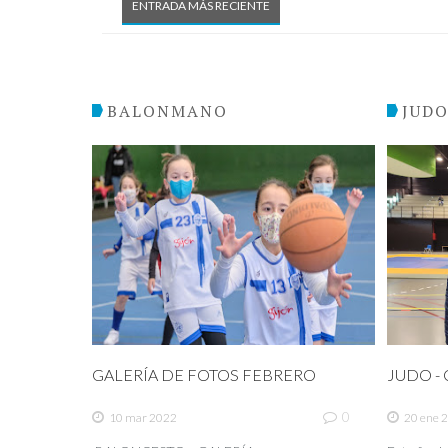
ENTRADA MÁS RECIENTE
BALONMANO
JUD
GALERÍA DE FOTOS FEBRERO
JUDO - C
0
10 mar 2022
20 ene 