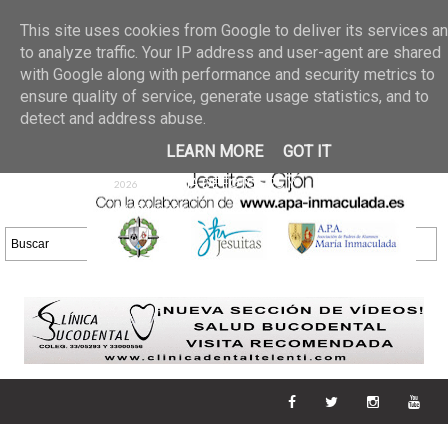
Últimas noticias
GALERIA DE FOTOS
02 jun 2026
This site uses cookies from Google to deliver its services a
30/05/2026
GALERIA
to analyze traffic. Your IP address and user-agent are shared
25 may 2026
with Google along with performance and security metrics to
DE FOTOS 23/05/2026
20 may
ensure quality of service, generate usage statistics, and to
GALERIA DE FOTOS
2026
detect and address abuse.
16/05/2026
GALERIA
11 may 2026
LEARN MORE
GOT IT
DE FOTOS 09/05/2026
28 abr
GALERIA DE FOTOS 25 Y
2026
26/04/2026