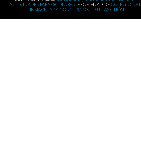
ACTIVIDADES PARAESCOLARES .
PROPIEDAD DE
COLEGIO DE 
INMACULADA CONCEPCIÓN JESUITAS GIJÓN