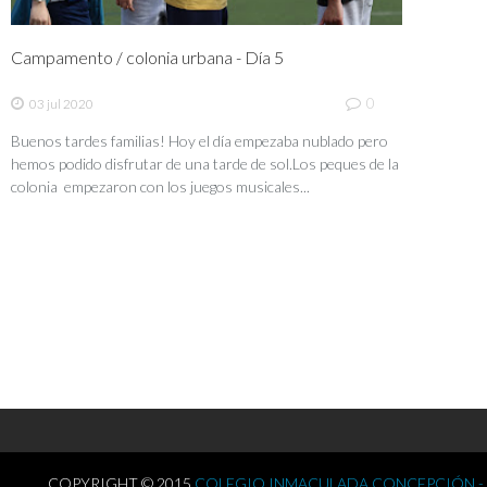
Campamento / colonia urbana - Día 5
0
03 jul 2020
Buenos tardes familias! Hoy el día empezaba nublado pero
hemos podido disfrutar de una tarde de sol.Los peques de la
colonia empezaron con los juegos musicales...
COPYRIGHT © 2015
COLEGIO INMACULADA CONCEPCIÓN -