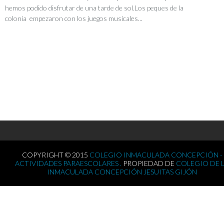
hemos podido disfrutar de una tarde de sol.Los peques de la
colonia empezaron con los juegos musicales...
COPYRIGHT © 2015
COLEGIO INMACULADA CONCEPCIÓN -
ACTIVIDADES PARAESCOLARES .
PROPIEDAD DE
COLEGIO DE 
INMACULADA CONCEPCIÓN JESUITAS GIJÓN