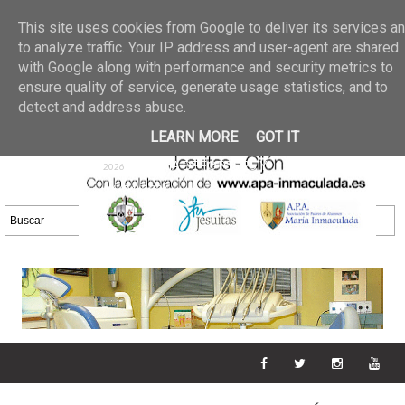
Últimas noticias
GALERIA DE FOTOS
02 jun 2026
This site uses cookies from Google to deliver its services a
30/05/2026
GALERIA
to analyze traffic. Your IP address and user-agent are shared
25 may 2026
with Google along with performance and security metrics to
DE FOTOS 23/05/2026
20 may
ensure quality of service, generate usage statistics, and to
GALERIA DE FOTOS
2026
detect and address abuse.
16/05/2026
GALERIA
11 may 2026
LEARN MORE
GOT IT
DE FOTOS 09/05/2026
28 abr
GALERIA DE FOTOS 25 Y
2026
26/04/2026