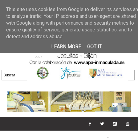
Últimas noticias
GALERIA DE FOTOS
02 jun 2026
This site uses cookies from Google to deliver its services a
30/05/2026
GALERIA
to analyze traffic. Your IP address and user-agent are shared
25 may 2026
with Google along with performance and security metrics to
DE FOTOS 23/05/2026
20 may
ensure quality of service, generate usage statistics, and to
GALERIA DE FOTOS
2026
detect and address abuse.
16/05/2026
GALERIA
11 may 2026
LEARN MORE
GOT IT
DE FOTOS 09/05/2026
28 abr
GALERIA DE FOTOS 25 Y
2026
26/04/2026