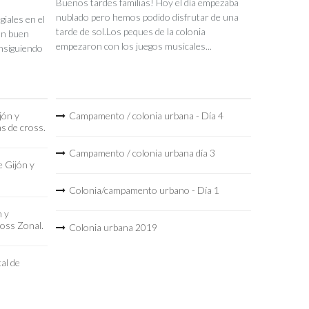
Buenos tardes familias! Hoy el día empezaba
nublado pero hemos podido disfrutar de una
iales en el
tarde de sol.Los peques de la colonia
un buen
empezaron con los juegos musicales...
nsiguiendo
jón y
Campamento / colonia urbana - Día 4
as de cross.
Campamento / colonia urbana día 3
 Gijón y
Colonia/campamento urbano - Día 1
n y
ross Zonal.
Colonia urbana 2019
al de