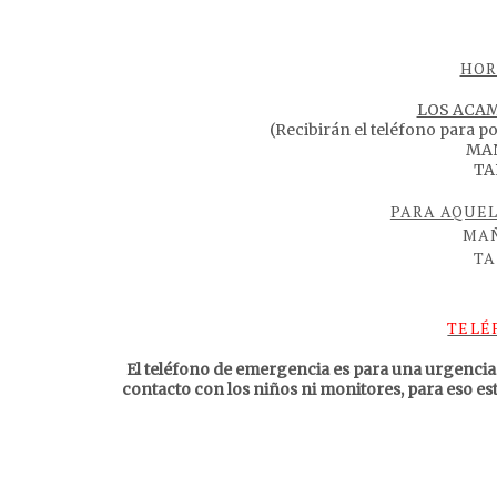
HOR
LOS ACA
(Recibirán el teléfono para po
MAÑ
TA
PARA AQUEL
MAÑ
TA
TELÉ
El teléfono de emergencia es para una urgencia
contacto con los niños ni monitores, para eso e