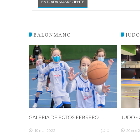
ENTRADA MÁS RECIENTE
BALONMANO
JUD
GALERÍA DE FOTOS FEBRERO
JUDO - C
0
10 mar 2022
20 ene 