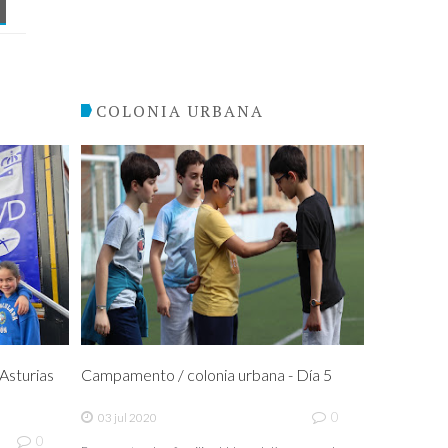
COLONIA URBANA
sturias
Campamento / colonia urbana - Día 5
0
03 jul 2020
0