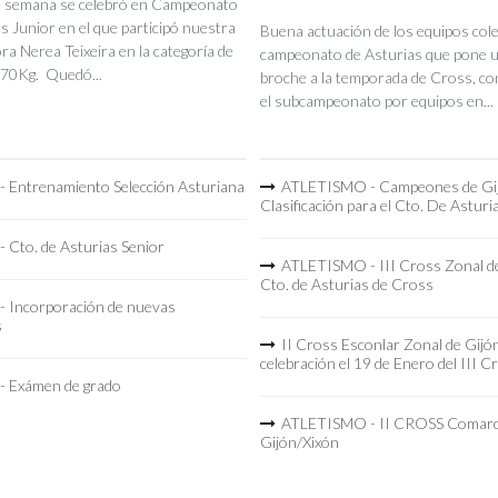
de semana se celebró en Campeonato
s Junior en el que participó nuestra
Buena actuación de los equipos coleg
a Nerea Teixeira en la categoría de
campeonato de Asturias que pone 
70Kg. Quedó...
broche a la temporada de Cross, co
el subcampeonato por equipos en...
 Entrenamiento Selección Asturiana
ATLETISMO - Campeones de Gi
Clasificación para el Cto. De Asturi
 Cto. de Asturias Senior
ATLETISMO - III Cross Zonal de
Cto. de Asturias de Cross
 Incorporación de nuevas
s
II Cross Esconlar Zonal de Gijó
celebración el 19 de Enero del III C
 Exámen de grado
ATLETISMO - II CROSS Comarc
Gijón/Xixón