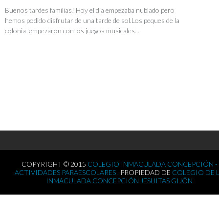
Buenos tardes familias! Hoy el día empezaba nublado pero
hemos podido disfrutar de una tarde de sol.Los peques de la
colonia empezaron con los juegos musicales...
COPYRIGHT © 2015
COLEGIO INMACULADA CONCEPCIÓN -
ACTIVIDADES PARAESCOLARES .
PROPIEDAD DE
COLEGIO DE 
INMACULADA CONCEPCIÓN JESUITAS GIJÓN