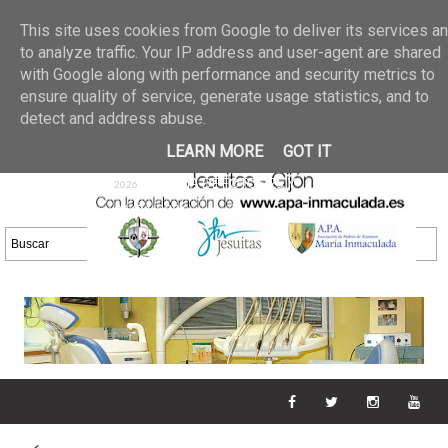
Últimas noticias
GALERIA DE FOTOS
02 jun 2026
This site uses cookies from Google to deliver its services a
30/05/2026
GALERIA
to analyze traffic. Your IP address and user-agent are shared
25 may 2026
with Google along with performance and security metrics to
DE FOTOS 23/05/2026
20 may
ensure quality of service, generate usage statistics, and to
GALERIA DE FOTOS
2026
detect and address abuse.
16/05/2026
GALERIA
11 may 2026
LEARN MORE
GOT IT
DE FOTOS 09/05/2026
28 abr
GALERIA DE FOTOS 25 Y
2026
26/04/2026