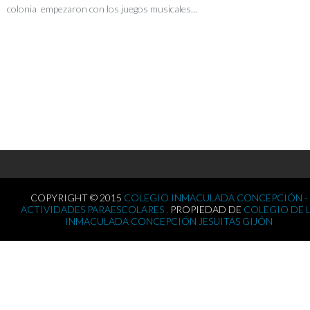
colonia empezaron con los juegos musicales...
COPYRIGHT © 2015
COLEGIO INMACULADA CONCEPCIÓN -
ACTIVIDADES PARAESCOLARES .
PROPIEDAD DE
COLEGIO DE 
INMACULADA CONCEPCIÓN JESUITAS GIJÓN