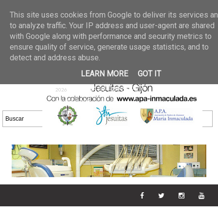
Últimas noticias
GALERIA DE FOTOS
02 jun 2026
This site uses cookies from Google to deliver its services a
30/05/2026
GALERIA
to analyze traffic. Your IP address and user-agent are shared
25 may 2026
with Google along with performance and security metrics to
DE FOTOS 23/05/2026
20 may
ensure quality of service, generate usage statistics, and to
GALERIA DE FOTOS
2026
detect and address abuse.
16/05/2026
GALERIA
11 may 2026
LEARN MORE
GOT IT
DE FOTOS 09/05/2026
28 abr
GALERIA DE FOTOS 25 Y
2026
26/04/2026