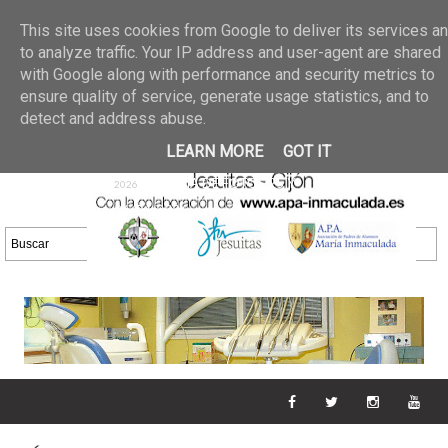
Últimas noticias
GALERIA DE FOTOS
02 jun 2026
This site uses cookies from Google to deliver its services a
30/05/2026
GALERIA
to analyze traffic. Your IP address and user-agent are shared
25 may 2026
with Google along with performance and security metrics to
DE FOTOS 23/05/2026
20 may
ensure quality of service, generate usage statistics, and to
GALERIA DE FOTOS
2026
detect and address abuse.
16/05/2026
GALERIA
11 may 2026
LEARN MORE
GOT IT
DE FOTOS 09/05/2026
28 abr
GALERIA DE FOTOS 25 Y
2026
26/04/2026