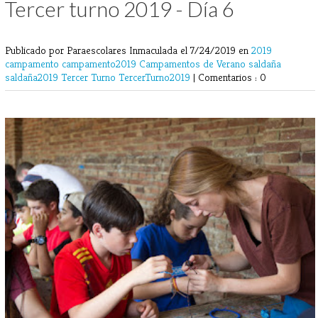
Tercer turno 2019 - Día 6
Publicado por Paraescolares Inmaculada
el 7/24/2019 en
2019
campamento
campamento2019
Campamentos de Verano
saldaña
saldaña2019
Tercer Turno
TercerTurno2019
|
Comentarios : 0