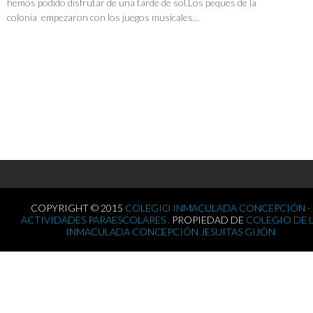
hemos podido disfrutar de una tarde de sol.Los peques de la
colonia empezaron con los juegos musicales...
COPYRIGHT © 2015
COLEGIO INMACULADA CONCEPCIÓN -
ACTIVIDADES PARAESCOLARES .
PROPIEDAD DE
COLEGIO DE 
INMACULADA CONCEPCIÓN JESUITAS GIJÓN