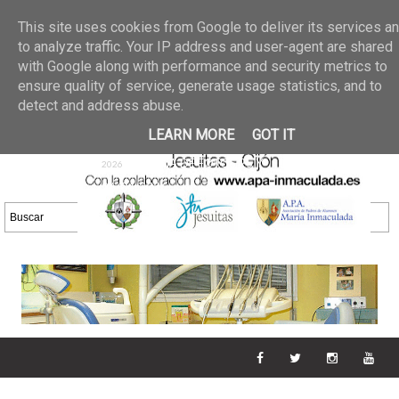
Últimas noticias
GALERIA DE FOTOS
02 jun 2026
This site uses cookies from Google to deliver its services a
30/05/2026
GALERIA
to analyze traffic. Your IP address and user-agent are shared
25 may 2026
with Google along with performance and security metrics to
DE FOTOS 23/05/2026
20 may
ensure quality of service, generate usage statistics, and to
GALERIA DE FOTOS
2026
detect and address abuse.
16/05/2026
GALERIA
11 may 2026
LEARN MORE
GOT IT
DE FOTOS 09/05/2026
28 abr
GALERIA DE FOTOS 25 Y
2026
26/04/2026