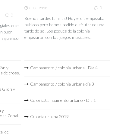
0
03 jul 2020
0
Buenos tardes familias! Hoy el día empezaba
nublado pero hemos podido disfrutar de una
iales en el
tarde de sol.Los peques de la colonia
un buen
empezaron con los juegos musicales...
nsiguiendo
jón y
Campamento / colonia urbana - Día 4
as de cross.
Campamento / colonia urbana día 3
 Gijón y
Colonia/campamento urbano - Día 1
n y
ross Zonal.
Colonia urbana 2019
al de