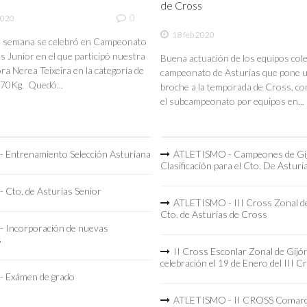
de Cross
0
2020
18 feb 2020
de semana se celebró en Campeonato
s Junior en el que participó nuestra
Buena actuación de los equipos coleg
a Nerea Teixeira en la categoría de
campeonato de Asturias que pone 
70Kg. Quedó...
broche a la temporada de Cross, co
el subcampeonato por equipos en...
 Entrenamiento Selección Asturiana
ATLETISMO - Campeones de Gi
Clasificación para el Cto. De Asturi
 Cto. de Asturias Senior
ATLETISMO - III Cross Zonal de
Cto. de Asturias de Cross
 Incorporación de nuevas
s
II Cross Esconlar Zonal de Gijó
celebración el 19 de Enero del III C
 Exámen de grado
ATLETISMO - II CROSS Comarc