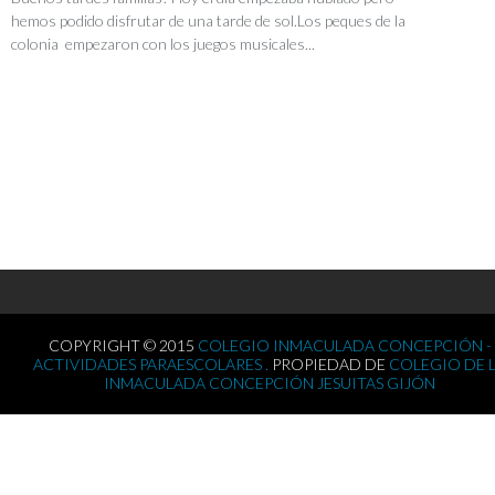
hemos podido disfrutar de una tarde de sol.Los peques de la
colonia empezaron con los juegos musicales...
COPYRIGHT © 2015
COLEGIO INMACULADA CONCEPCIÓN -
ACTIVIDADES PARAESCOLARES .
PROPIEDAD DE
COLEGIO DE 
INMACULADA CONCEPCIÓN JESUITAS GIJÓN