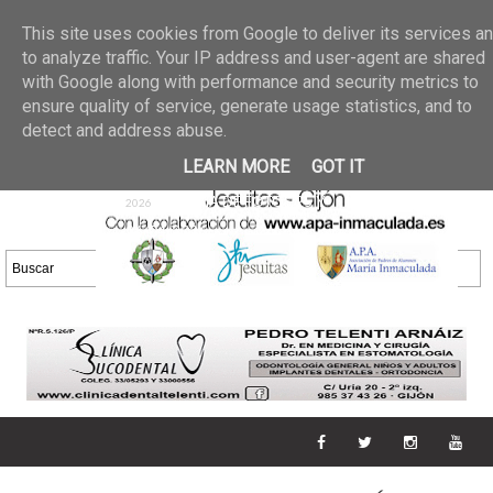
Últimas noticias
GALERIA DE FOTOS
02 jun 2026
This site uses cookies from Google to deliver its services a
30/05/2026
GALERIA
to analyze traffic. Your IP address and user-agent are shared
25 may 2026
with Google along with performance and security metrics to
DE FOTOS 23/05/2026
20 may
ensure quality of service, generate usage statistics, and to
GALERIA DE FOTOS
2026
detect and address abuse.
16/05/2026
GALERIA
11 may 2026
LEARN MORE
GOT IT
DE FOTOS 09/05/2026
28 abr
GALERIA DE FOTOS 25 Y
2026
26/04/2026