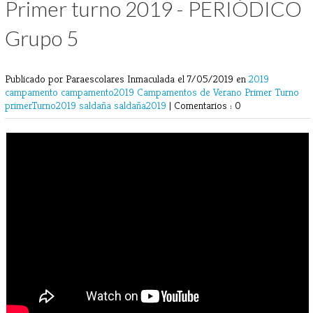
Primer turno 2019 - PERIÓDICO
Grupo 5
Publicado por Paraescolares Inmaculada
el 7/05/2019 en
2019
campamento
campamento2019
Campamentos de Verano
Primer Turno
primerTurno2019
saldaña
saldaña2019
|
Comentarios : 0