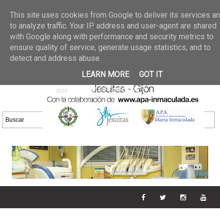
Últimas noticias
GALERIA DE FOTOS
02 jun 2026
This site uses cookies from Google to deliver its services a
30/05/2026
GALERIA
to analyze traffic. Your IP address and user-agent are shared
25 may 2026
with Google along with performance and security metrics to
DE FOTOS 23/05/2026
20 may
ensure quality of service, generate usage statistics, and to
GALERIA DE FOTOS
2026
detect and address abuse.
16/05/2026
GALERIA
11 may 2026
LEARN MORE
GOT IT
DE FOTOS 09/05/2026
28 abr
GALERIA DE FOTOS 25 Y
2026
26/04/2026