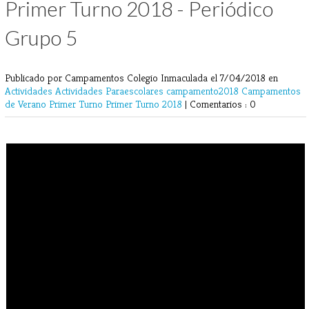
Primer Turno 2018 - Periódico
Grupo 5
Publicado por Campamentos Colegio Inmaculada
el 7/04/2018 en
Actividades
Actividades Paraescolares
campamento2018
Campamentos
de Verano
Primer Turno
Primer Turno 2018
|
Comentarios : 0