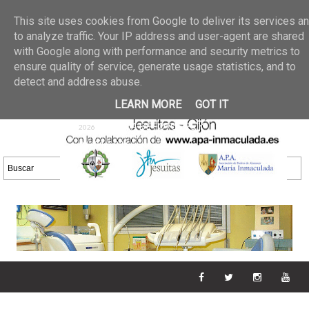
Últimas noticias
GALERIA DE FOTOS
02 jun 2026
This site uses cookies from Google to deliver its services a
30/05/2026
GALERIA
to analyze traffic. Your IP address and user-agent are shared
25 may 2026
with Google along with performance and security metrics to
DE FOTOS 23/05/2026
20 may
ensure quality of service, generate usage statistics, and to
GALERIA DE FOTOS
2026
detect and address abuse.
16/05/2026
GALERIA
11 may 2026
LEARN MORE
GOT IT
DE FOTOS 09/05/2026
28 abr
GALERIA DE FOTOS 25 Y
2026
26/04/2026