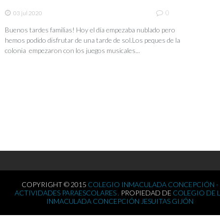
0
03 jul 2020
Buenos tardes familias! Hoy el día empezaba nublado pero
hemos podido disfrutar de una tarde de sol.Los peques de la
colonia empezaron con los juegos musicales...
COPYRIGHT © 2015
COLEGIO INMACULADA CONCEPCIÓN -
ACTIVIDADES PARAESCOLARES .
PROPIEDAD DE
COLEGIO DE 
INMACULADA CONCEPCIÓN JESUITAS GIJÓN