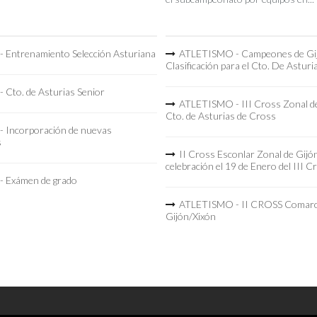
 Entrenamiento Selección Asturiana
ATLETISMO - Campeones de Gi
Clasificación para el Cto. De Asturi
 Cto. de Asturias Senior
ATLETISMO - III Cross Zonal de
Cto. de Asturias de Cross
 Incorporación de nuevas
s
II Cross Esconlar Zonal de Gijó
celebración el 19 de Enero del III C
 Exámen de grado
ATLETISMO - II CROSS Comarc
Gijón/Xixón