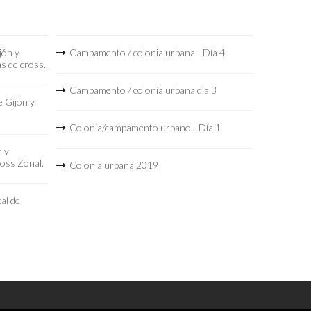
jón y
Campamento / colonia urbana - Día 4
as de cross.
Campamento / colonia urbana día 3
 Gijón y
Colonia/campamento urbano - Día 1
n y
ross Zonal.
Colonia urbana 2019
al de