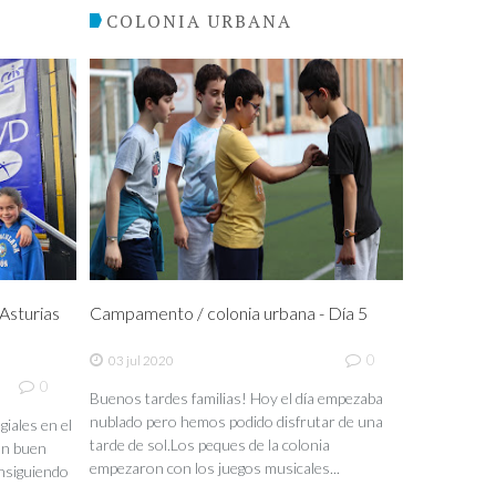
COLONIA URBANA
sturias
Campamento / colonia urbana - Día 5
0
03 jul 2020
0
Buenos tardes familias! Hoy el día empezaba
nublado pero hemos podido disfrutar de una
iales en el
tarde de sol.Los peques de la colonia
un buen
empezaron con los juegos musicales...
nsiguiendo