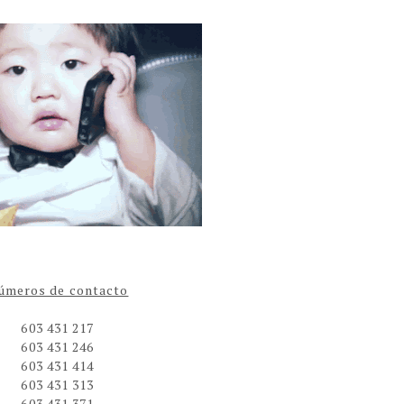
úmeros de contacto
603 431 217
603 431 246
603 431 414
603 431 313
603 431 371