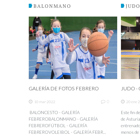
BALONMANO
JUD
GALERÍA DE FOTOS FEBRERO
JUDO - C
0
10 mar 2022
20 ene 
BALONCESTO - GALERÍA
Este fin 
FEBREROBALONMANO - GALERÍA
de Asturia
FEBREROFÚTBOL - GALERÍA
entrenador
FEBREROVOLEIBOL - GALERÍA FEBR...
menos de 