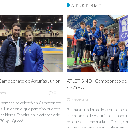
O
ATLETISMO
ampeonato de Asturias Junior
ATLETISMO - Campeonato de A
de Cross
0
2020
18 feb 2020
de semana se celebró en Campeonato
s Junior en el que participó nuestra
Buena actuación de los equipos coleg
a Nerea Teixeira en la categoría de
campeonato de Asturias que pone 
70Kg. Quedó...
broche a la temporada de Cross, co
el subcampeonato por equipos en...