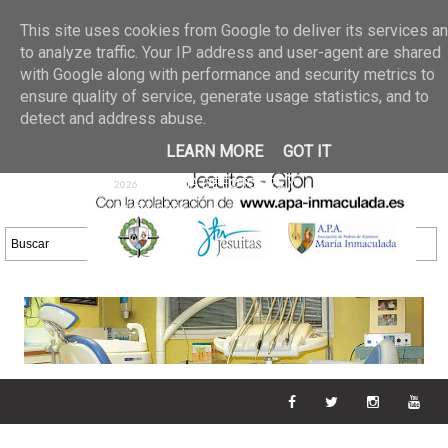
Últimas noticias
GALERIA DE FOTOS
02 jun 2026
This site uses cookies from Google to deliver its services a
30/05/2026
GALERIA
to analyze traffic. Your IP address and user-agent are shared
25 may 2026
with Google along with performance and security metrics to
DE FOTOS 23/05/2026
20 may
ensure quality of service, generate usage statistics, and to
GALERIA DE FOTOS
2026
detect and address abuse.
16/05/2026
GALERIA
11 may 2026
LEARN MORE
GOT IT
DE FOTOS 09/05/2026
28 abr
GALERIA DE FOTOS 25 Y
2026
26/04/2026