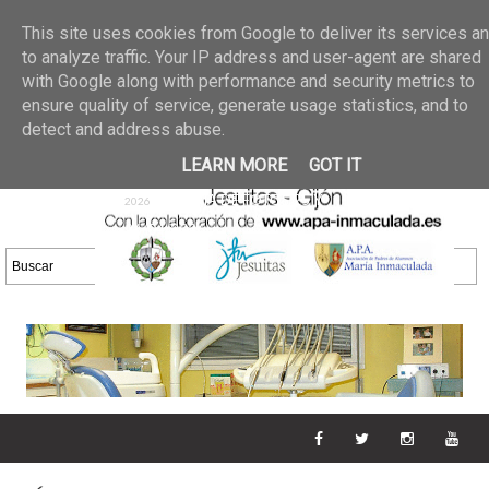
Últimas noticias
GALERIA DE FOTOS
02 jun 2026
This site uses cookies from Google to deliver its services a
30/05/2026
GALERIA
to analyze traffic. Your IP address and user-agent are shared
25 may 2026
with Google along with performance and security metrics to
DE FOTOS 23/05/2026
20 may
ensure quality of service, generate usage statistics, and to
GALERIA DE FOTOS
2026
detect and address abuse.
16/05/2026
GALERIA
11 may 2026
LEARN MORE
GOT IT
DE FOTOS 09/05/2026
28 abr
GALERIA DE FOTOS 25 Y
2026
26/04/2026