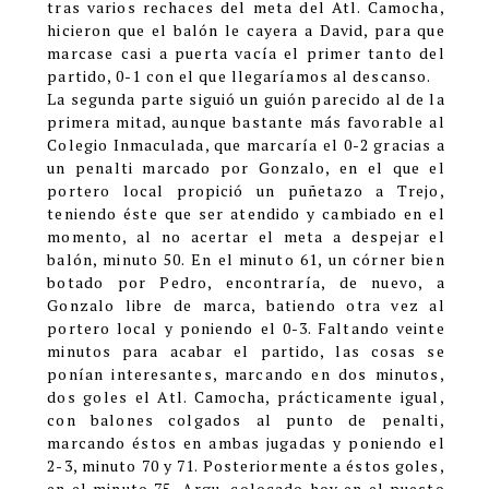
tras varios rechaces del meta del Atl. Camocha,
hicieron que el balón le cayera a David, para que
marcase casi a puerta vacía el primer tanto del
partido, 0-1 con el que llegaríamos al descanso.
La segunda parte siguió un guión parecido al de la
primera mitad, aunque bastante más favorable al
Colegio Inmaculada, que marcaría el 0-2 gracias a
un penalti marcado por Gonzalo, en el que el
portero local propició un puñetazo a Trejo,
teniendo éste que ser atendido y cambiado en el
momento, al no acertar el meta a despejar el
balón, minuto 50. En el minuto 61, un córner bien
botado por Pedro, encontraría, de nuevo, a
Gonzalo libre de marca, batiendo otra vez al
portero local y poniendo el 0-3. Faltando veinte
minutos para acabar el partido, las cosas se
ponían interesantes, marcando en dos minutos,
dos goles el Atl. Camocha, prácticamente igual,
con balones colgados al punto de penalti,
marcando éstos en ambas jugadas y poniendo el
2-3, minuto 70 y 71. Posteriormente a éstos goles,
en el minuto 75, Argu, colocado hoy en el puesto