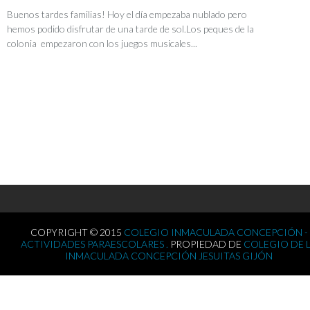
Buenos tardes familias! Hoy el día empezaba nublado pero
hemos podido disfrutar de una tarde de sol.Los peques de la
colonia empezaron con los juegos musicales...
COPYRIGHT © 2015
COLEGIO INMACULADA CONCEPCIÓN -
ACTIVIDADES PARAESCOLARES .
PROPIEDAD DE
COLEGIO DE 
INMACULADA CONCEPCIÓN JESUITAS GIJÓN