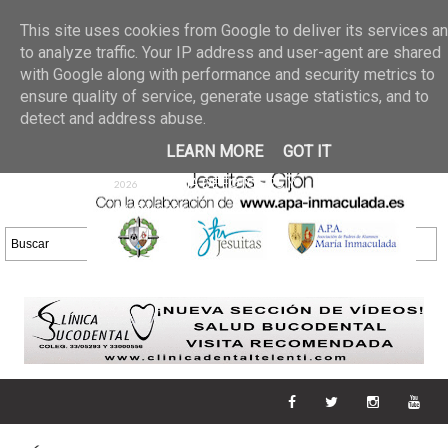
Últimas noticias
GALERIA DE FOTOS
02 jun 2026
This site uses cookies from Google to deliver its services a
30/05/2026
GALERIA
to analyze traffic. Your IP address and user-agent are shared
25 may 2026
with Google along with performance and security metrics to
DE FOTOS 23/05/2026
20 may
ensure quality of service, generate usage statistics, and to
GALERIA DE FOTOS
2026
detect and address abuse.
16/05/2026
GALERIA
11 may 2026
LEARN MORE
GOT IT
DE FOTOS 09/05/2026
28 abr
GALERIA DE FOTOS 25 Y
2026
26/04/2026