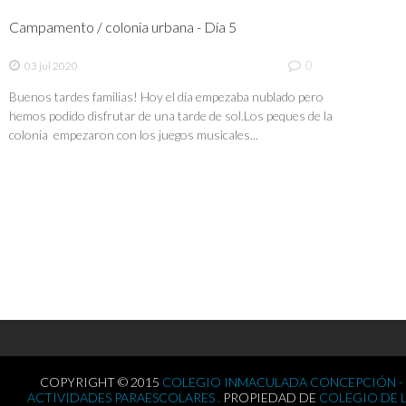
Campamento / colonia urbana - Día 5
0
03 jul 2020
Buenos tardes familias! Hoy el día empezaba nublado pero
hemos podido disfrutar de una tarde de sol.Los peques de la
colonia empezaron con los juegos musicales...
COPYRIGHT © 2015
COLEGIO INMACULADA CONCEPCIÓN -
ACTIVIDADES PARAESCOLARES .
PROPIEDAD DE
COLEGIO DE 