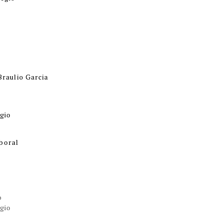
Braulio Garcia
egio
aboral
no
egio