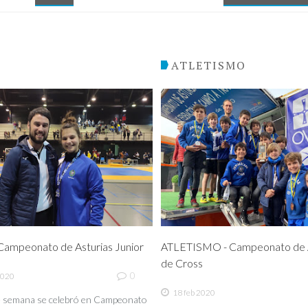
O
ATLETISMO
ampeonato de Asturias Junior
ATLETISMO - Campeonato de A
de Cross
0
2020
18 feb 2020
de semana se celebró en Campeonato