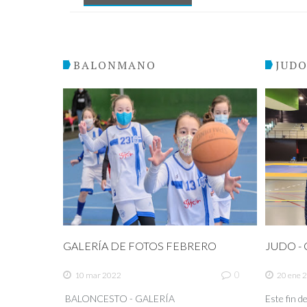
BALONMANO
JUD
GALERÍA DE FOTOS FEBRERO
JUDO - C
0
10 mar 2022
20 ene 
BALONCESTO - GALERÍA
Este fin 