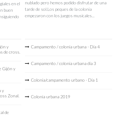
nublado pero hemos podido disfrutar de una
iales en el
tarde de sol.Los peques de la colonia
un buen
empezaron con los juegos musicales...
nsiguiendo
jón y
Campamento / colonia urbana - Día 4
as de cross.
Campamento / colonia urbana día 3
 Gijón y
Colonia/campamento urbano - Día 1
n y
ross Zonal.
Colonia urbana 2019
al de