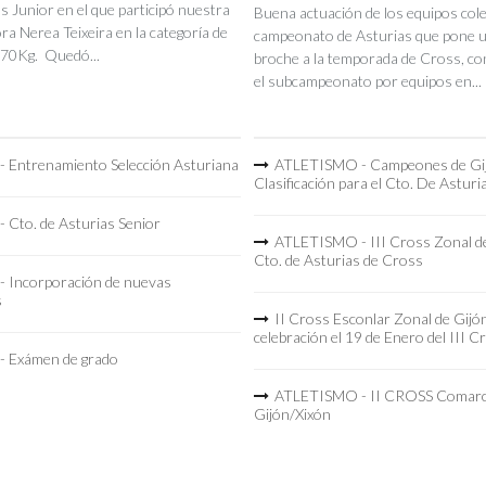
s Junior en el que participó nuestra
Buena actuación de los equipos coleg
a Nerea Teixeira en la categoría de
campeonato de Asturias que pone 
70Kg. Quedó...
broche a la temporada de Cross, co
el subcampeonato por equipos en...
 Entrenamiento Selección Asturiana
ATLETISMO - Campeones de Gi
Clasificación para el Cto. De Asturi
 Cto. de Asturias Senior
ATLETISMO - III Cross Zonal de
Cto. de Asturias de Cross
 Incorporación de nuevas
s
II Cross Esconlar Zonal de Gijó
celebración el 19 de Enero del III C
 Exámen de grado
ATLETISMO - II CROSS Comarc
Gijón/Xixón