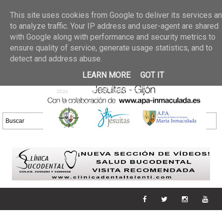
Últimas noticias
GALERIA DE FOTOS
02 jun 2026
This site uses cookies from Google to deliver its services a
30/05/2026
GALERIA
to analyze traffic. Your IP address and user-agent are shared
25 may 2026
with Google along with performance and security metrics to
DE FOTOS 23/05/2026
20 may
ensure quality of service, generate usage statistics, and to
GALERIA DE FOTOS
2026
detect and address abuse.
16/05/2026
GALERIA
11 may 2026
LEARN MORE
GOT IT
DE FOTOS 09/05/2026
28 abr
GALERIA DE FOTOS 25 Y
2026
26/04/2026