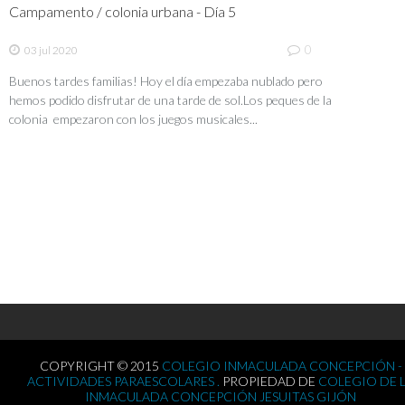
Campamento / colonia urbana - Día 5
0
03 jul 2020
Buenos tardes familias! Hoy el día empezaba nublado pero
hemos podido disfrutar de una tarde de sol.Los peques de la
colonia empezaron con los juegos musicales...
COPYRIGHT © 2015
COLEGIO INMACULADA CONCEPCIÓN -
ACTIVIDADES PARAESCOLARES .
PROPIEDAD DE
COLEGIO DE 
INMACULADA CONCEPCIÓN JESUITAS GIJÓN