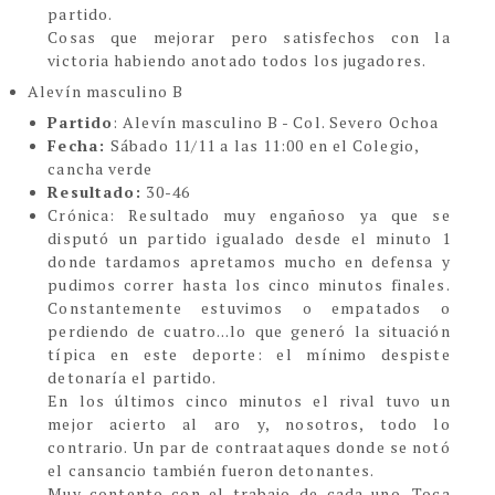
partido.
Cosas que mejorar pero satisfechos con la
victoria habiendo anotado todos los jugadores.
Alevín masculino B
Partido
: Alevín masculino B - Col. Severo Ochoa
Fecha:
Sábado 11/11 a las 11:00 en el Colegio,
cancha verde
Resultado:
30-46
Cró
nica:
Resultado muy engañoso ya que se
disputó un partido igualado desde el minuto 1
donde tardamos apretamos mucho en defensa y
pudimos correr hasta los cinco minutos finales.
Constantemente estuvimos o empatados o
perdiendo de cuatro...lo que generó la situación
típica en este deporte: el mínimo despiste
detonaría el partido.
En los últimos cinco minutos el rival tuvo un
mejor acierto al aro y, nosotros, todo lo
contrario. Un par de contraataques donde se notó
el cansancio también fueron detonantes.
Muy contento con el trabajo de cada uno. Toca