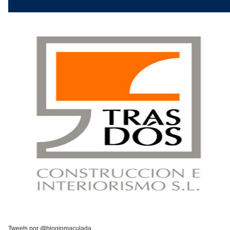
Tweets por @bloginmaculada