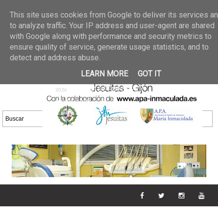
Últimas noticias
GALERIA DE FOTOS
02 jun 2026
This site uses cookies from Google to deliver its services a
30/05/2026
GALERIA
to analyze traffic. Your IP address and user-agent are shared
25 may 2026
with Google along with performance and security metrics to
DE FOTOS 23/05/2026
20 may
ensure quality of service, generate usage statistics, and to
GALERIA DE FOTOS
2026
detect and address abuse.
16/05/2026
GALERIA
11 may 2026
LEARN MORE
GOT IT
DE FOTOS 09/05/2026
28 abr
GALERIA DE FOTOS 25 Y
2026
26/04/2026