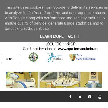
Últimas noticias
GALERIA DE FOTOS
02 jun 2026
This site uses cookies from Google to deliver its services a
30/05/2026
GALERIA
to analyze traffic. Your IP address and user-agent are shared
25 may 2026
with Google along with performance and security metrics to
DE FOTOS 23/05/2026
20 may
ensure quality of service, generate usage statistics, and to
GALERIA DE FOTOS
2026
detect and address abuse.
16/05/2026
GALERIA
11 may 2026
LEARN MORE
GOT IT
DE FOTOS 09/05/2026
28 abr
GALERIA DE FOTOS 25 Y
2026
26/04/2026