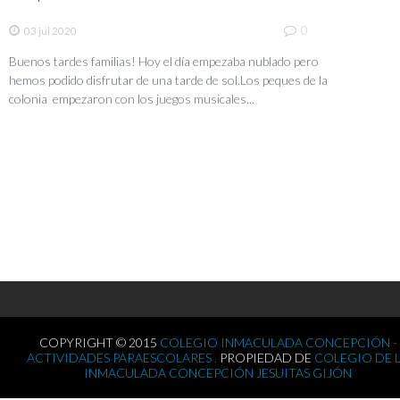
0
03 jul 2020
Buenos tardes familias! Hoy el día empezaba nublado pero
hemos podido disfrutar de una tarde de sol.Los peques de la
colonia empezaron con los juegos musicales...
COPYRIGHT © 2015
COLEGIO INMACULADA CONCEPCIÓN -
ACTIVIDADES PARAESCOLARES .
PROPIEDAD DE
COLEGIO DE 
INMACULADA CONCEPCIÓN JESUITAS GIJÓN