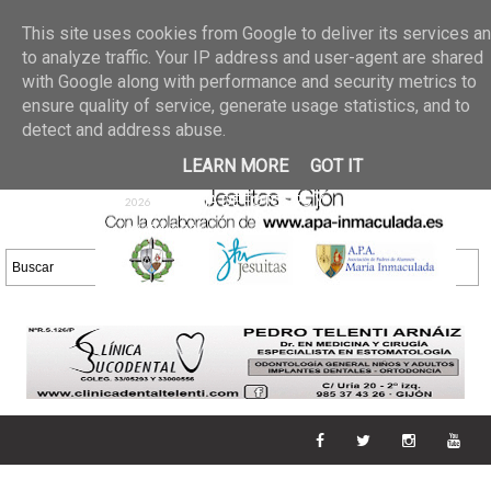
Últimas noticias
GALERIA DE FOTOS
02 jun 2026
This site uses cookies from Google to deliver its services a
30/05/2026
GALERIA
to analyze traffic. Your IP address and user-agent are shared
25 may 2026
with Google along with performance and security metrics to
DE FOTOS 23/05/2026
20 may
ensure quality of service, generate usage statistics, and to
GALERIA DE FOTOS
2026
detect and address abuse.
16/05/2026
GALERIA
11 may 2026
LEARN MORE
GOT IT
DE FOTOS 09/05/2026
28 abr
GALERIA DE FOTOS 25 Y
2026
26/04/2026