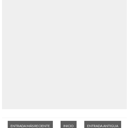
ENTRADA MÁS RECIENTE
INICIO
ENTRADA ANTIGUA