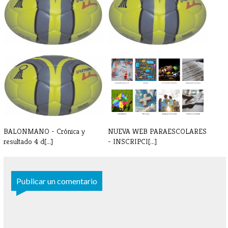
BALONMANO - Partido y
BALONMANO - Partido sábado
horario 22 de[...]
15/2
BALONMANO - Crónica y
NUEVA WEB PARAESCOLARES
resultado 4 d[...]
- INSCRIPCI[...]
Publicar un comentario