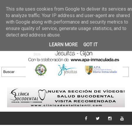
Últimas noticias
GALERIA DE FOTOS
02 jun 2026
This site uses cookies from Google to deliver its services a
30/05/2026
GALERIA
to analyze traffic. Your IP address and user-agent are shared
25 may 2026
with Google along with performance and security metrics to
DE FOTOS 23/05/2026
20 may
ensure quality of service, generate usage statistics, and to
GALERIA DE FOTOS
2026
detect and address abuse.
16/05/2026
GALERIA
11 may 2026
LEARN MORE
GOT IT
DE FOTOS 09/05/2026
28 abr
GALERIA DE FOTOS 25 Y
2026
26/04/2026