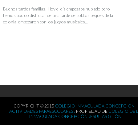
Buenos tardes familias! Hoy el día empezaba nublado pero
hemos podido disfrutar de una tarde de sol.Los peques de la
colonia empezaron con los juegos musicales...
COPYRIGHT © 2015
COLEGIO INMACULADA CONCEPCIÓN -
ACTIVIDADES PARAESCOLARES .
PROPIEDAD DE
COLEGIO DE 
INMACULADA CONCEPCIÓN JESUITAS GIJÓN