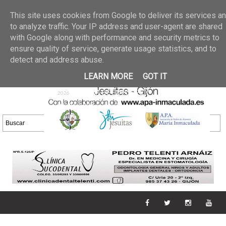
Últimas noticias
GALERIA DE FOTOS
02 jun 2026
This site uses cookies from Google to deliver its services a
30/05/2026
GALERIA
to analyze traffic. Your IP address and user-agent are shared
25 may 2026
with Google along with performance and security metrics to
DE FOTOS 23/05/2026
20 may
ensure quality of service, generate usage statistics, and to
GALERIA DE FOTOS
2026
detect and address abuse.
16/05/2026
GALERIA
11 may 2026
LEARN MORE
GOT IT
DE FOTOS 09/05/2026
28 abr
GALERIA DE FOTOS 25 Y
2026
26/04/2026