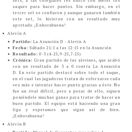
sets, a las colegiales les bastó con meter los
saques para hacer puntos. Sin embargo, en el
tercer set se confiaron y aunque ganaron también
este set, lo hicieron con un resultado muy
apretado. ¡Enhorabuena!
Alevín A
Partido:
La Asunción D - Alevín A
Fecha:
Sábado 21/1 a las 12:15 en la Asunción
Resultado:
0-3
(4-25,9-25,7-25)
Crónica:
Gran partido de las alevines, que acabó
con un resultado de 3 a 0 contra La Asunción
D.
En este partido destacó sobre todo el saque,
en el cual las jugadoras tratan de esforzarse cada
vez más e intentar hacer punto gracias a éste. No
fue un rival difícil, pero a pesar de ello, siguen
poniéndole muchas ganas para tratar de hacer un
buen partido. El equipo está haciendo una gran
liga y esperamos que sigan así de bien.
¡Enhorabuena!
Alevín B