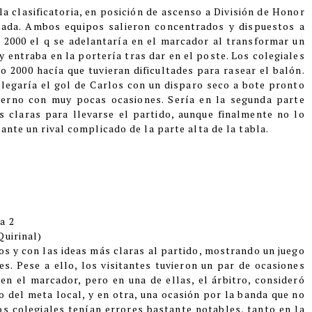
la clasificatoria, en posición de ascenso a División de Honor
ulada. Ambos equipos salieron concentrados y dispuestos a
no 2000 el q se adelantaría en el marcador al transformar un
 y entraba en la portería tras dar en el poste. Los colegiales
o 2000 hacía que tuvieran dificultades para rasear el balón.
 llegaría el gol de Carlos con un disparo seco a bote pronto
lterno con muy pocas ocasiones. Sería en la segunda parte
s claras para llevarse el partido, aunque finalmente no lo
ante un rival complicado de la parte alta de la tabla.
a 2
Quirinal)
s y con las ideas más claras al partido, mostrando un juego 
. Pese a ello, los visitantes tuvieron un par de ocasiones 
n el marcador, pero en una de ellas, el árbitro, consideró 
o del meta local, y en otra, una ocasión por la banda que no 
os colegiales tenían errores bastante notables, tanto en la 