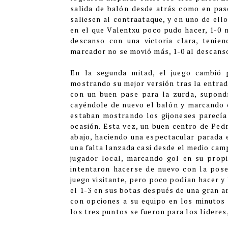
salida de balón desde atrás como en pase
saliesen al contraataque, y en uno de ello
en el que Valentxu poco pudo hacer, 1-0 m
descanso con una victoria clara, tenie
marcador no se movió más, 1-0 al descans
En la segunda mitad, el juego cambió 
mostrando su mejor versión tras la entrad
con un buen pase para la zurda, supond
cayéndole de nuevo el balón y marcando co
estaban mostrando los gijoneses parecía q
ocasión. Esta vez, un buen centro de Ped
abajo, haciendo una espectacular parada el
una falta lanzada casi desde el medio camp
jugador local, marcando gol en su propia
intentaron hacerse de nuevo con la poses
juego visitante, pero poco podían hacer y
el 1-3 en sus botas después de una gran a
con opciones a su equipo en los minutos f
los tres puntos se fueron para los lídere