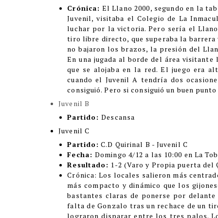
Crónica:
El Llano 2000, segundo en la tab
Juvenil, visitaba el Colegio de La Inmac
luchar por la victoria. Pero sería el Lla
tiro libre directo, que superaba la barrera
no bajaron los brazos, la presión del Llan
En una jugada al borde del área visitante
que se alojaba en la red. El juego era a
cuando el Juvenil A tendría dos ocasione
consiguió. Pero si consiguió un buen punto 
Juvenil B
Partido:
Descansa
Juvenil C
Partido:
C.D Quirinal B - Juvenil C
Fecha:
Domingo 4/12 a las 10:00 en La Tob
Resultado:
1-2 (Varo y Propia puerta del 
Crónic
a:
Los locales salieron más centrado
más compacto y dinámico que los gijoneses
bastantes claras de ponerse por delante e
falta de Gonzalo tras un rechace de un tir
lograron disparar entre los tres palos. L