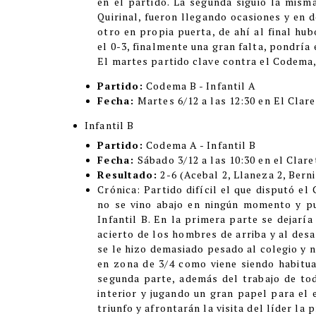
en el partido. La segunda siguió la mism
Quirinal, fueron llegando ocasiones y en 
otro en propia puerta, de ahí al final hu
el 0-3, finalmente una gran falta, pondría e
El martes partido clave contra el Codema,
Partido:
Codema B - Infantil A
Fecha:
Martes 6/12 a las 12:30 en El Clare
Infantil B
Partido:
Codema A - Infantil B
Fecha:
Sábado 3/12 a las 10:30 en el Clare
Resultado:
2-6 (
Acebal 2, Llaneza 2, Berni
C
rónica:
Partido difícil el que disputó e
no se vino abajo en ningún momento y pu
Infantil B. En la primera parte se dejaría
acierto de los hombres de arriba y al desa
se le hizo demasiado pesado al colegio y 
en zona de 3/4 como viene siendo habitua
segunda parte, además del trabajo de tod
interior y jugando un gran papel para el 
triunfo y afrontarán la visita del líder la