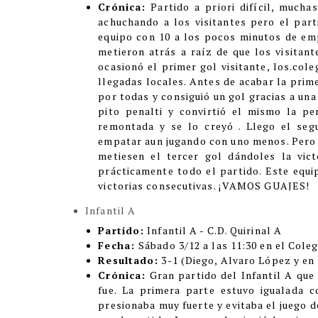
Crónica:
Partido a priori difícil, mucha
achuchando a los visitantes pero el par
equipo con 10 a los pocos minutos de empe
metieron atrás a raíz de que los visitant
ocasionó el primer gol visitante, los.cole
llegadas locales. Antes de acabar la prime
por todas y consiguió un gol gracias a una
pito penalti y convirtió el mismo la p
remontada y se lo creyó . Llego el seg
empatar aun jugando con uno menos. Pero e
metiesen el tercer gol dándoles la vict
prácticamente todo el partido. Este equi
victorias consecutivas.
¡VAMOS GUAJES!
Infantil A
Partido:
Infantil A
- C.D. Quirinal A
Fecha:
Sábado 3/12 a las 11:30 en el Coleg
Resultado:
3-1 (Diego, Alvaro López y en 
Crónica:
Gran partido del Infantil A que 
fue. La primera parte estuvo igualada 
presionaba muy fuerte y evitaba el juego 