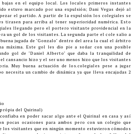
s bajas en el equipo local. Los locales primeros instantes
tido estuvo marcado por una expulsión; Dani Vegas dejó al
zar el partido. A partir de la expulsión los colegiales se
es tirasen para arriba al tener superioridad numérica. Esto
giales llegando pero el portero visitante providencial en la
ra un gol de los visitantes. La segunda parte el cole salio a
 buena jugada de "Gonzalo" dentro del area la cual el árbitro
ena máxima. Este gol les dio pie a soñar con una posible
undo gol de "Daniel Alberto" que daba la tranquilidad de
l cansancio hizo y el ser uno menos hizo que los visitantes
oria. Muy buena actuación de los.colegiales pese a jugar
po necesita un cambio de dinámica ya que lleva encajadas 2
io
própia del Quirinal)
confiaba en poder sacar algo ante el Quirinal en casa y así
con pocas ocasiones para ambos pero con un colegio que
de los visitantes que en ningún momento estuvieron cómodos