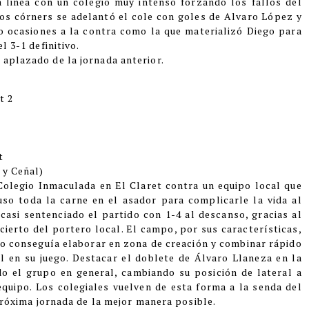
a linea con un colegio muy intenso forzando los fallos del
dos córners se adelantó el cole con goles de Alvaro López y
bo ocasiones a la contra como la que materializó Diego para
l 3-1 definitivo.
 aplazado de la jornada anterior.
t 2
t
 y Ceñal)
l Colegio Inmaculada en El Claret contra un equipo local que
so toda la carne en el asador para complicarle la vida al
 casi sentenciado el partido con 1-4 al descanso, gracias al
cierto del portero local. El campo, por sus características,
no conseguía elaborar en zona de creación y combinar rápido
l en su juego. Destacar el doblete de Álvaro Llaneza en la
o el grupo en general, cambiando su posición de lateral a
equipo. Los colegiales vuelven de esta forma a la senda del
 próxima jornada de la mejor manera posible.