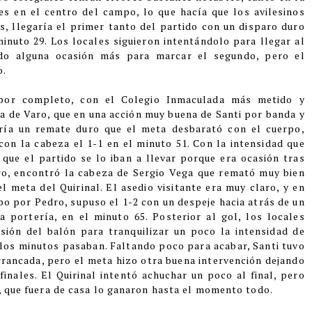
s en el centro del campo, lo que hacía que los avilesinos 
s, llegaría el primer tanto del partido con un disparo duro 
inuto 29. Los locales siguieron intentándolo para llegar al 
ndo alguna ocasión más para marcar el segundo, pero el 
o.
por completo, con el Colegio Inmaculada más metido y 
a de Varo, que en una acción muy buena de Santi por banda y 
ría un remate duro que el meta desbarató con el cuerpo, 
n la cabeza el 1-1 en el minuto 51. Con la intensidad que 
ue el partido se lo iban a llevar porque era ocasión tras 
ro, encontró la cabeza de Sergio Vega que remató muy bien 
 meta del Quirinal. El asedio visitante era muy claro, y en 
o por Pedro, supuso el 1-2 con un despeje hacia atrás de un 
 portería, en el minuto 65. Posterior al gol, los locales 
ión del balón para tranquilizar un poco la intensidad de 
 los minutos pasaban. Faltando poco para acabar, Santi tuvo 
rrancada, pero el meta hizo otra buena intervención dejando 
inales. El Quirinal intentó achuchar un poco al final, pero 
s, que fuera de casa lo ganaron hasta el momento todo.