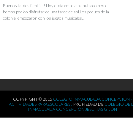
Buenos tardes familias! Hoy el día empezaba nublado pero
hemos podido disfrutar de una tarde de sol.Los peques de la
colonia empezaron con los juegos musicales...
COPYRIGHT © 2015
COLEGIO INMACULADA CONCEPCIÓN -
ACTIVIDADES PARAESCOLARES .
PROPIEDAD DE
COLEGIO DE 
INMACULADA CONCEPCIÓN JESUITAS GIJÓN