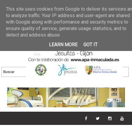
Últimas noticias
GALERIA DE FOTOS
02 jun 2026
This site uses cookies from Google to deliver its services a
30/05/2026
GALERIA
to analyze traffic. Your IP address and user-agent are shared
25 may 2026
with Google along with performance and security metrics to
DE FOTOS 23/05/2026
20 may
ensure quality of service, generate usage statistics, and to
GALERIA DE FOTOS
2026
detect and address abuse.
16/05/2026
GALERIA
11 may 2026
LEARN MORE
GOT IT
DE FOTOS 09/05/2026
28 abr
GALERIA DE FOTOS 25 Y
2026
26/04/2026