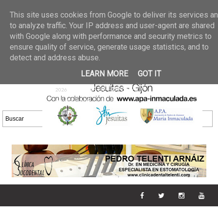
Últimas noticias
GALERIA DE FOTOS
02 jun 2026
This site uses cookies from Google to deliver its services a
30/05/2026
GALERIA
to analyze traffic. Your IP address and user-agent are shared
25 may 2026
with Google along with performance and security metrics to
DE FOTOS 23/05/2026
20 may
ensure quality of service, generate usage statistics, and to
GALERIA DE FOTOS
2026
detect and address abuse.
16/05/2026
GALERIA
11 may 2026
LEARN MORE
GOT IT
DE FOTOS 09/05/2026
28 abr
GALERIA DE FOTOS 25 Y
2026
26/04/2026