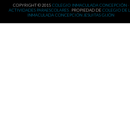
COPYRIGHT © 2015
COLEGIO INMACULADA CONCEPCIÓN -
ACTIVIDADES PARAESCOLARES .
PROPIEDAD DE
COLEGIO DE 
INMACULADA CONCEPCIÓN JESUITAS GIJÓN