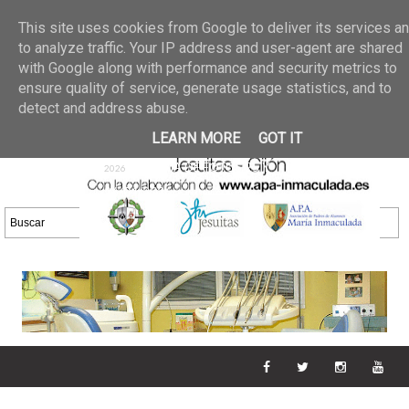
Últimas noticias
GALERIA DE FOTOS
02 jun 2026
This site uses cookies from Google to deliver its services a
30/05/2026
GALERIA
to analyze traffic. Your IP address and user-agent are shared
25 may 2026
with Google along with performance and security metrics to
DE FOTOS 23/05/2026
20 may
ensure quality of service, generate usage statistics, and to
GALERIA DE FOTOS
2026
detect and address abuse.
16/05/2026
GALERIA
11 may 2026
LEARN MORE
GOT IT
DE FOTOS 09/05/2026
28 abr
GALERIA DE FOTOS 25 Y
2026
26/04/2026