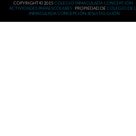
COPYRIGHT © 2015
COLEGIO INMACULADA CONCEPCIÓN -
ACTIVIDADES PARAESCOLARES .
PROPIEDAD DE
COLEGIO DE 
INMACULADA CONCEPCIÓN JESUITAS GIJÓN