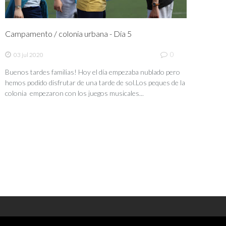
Campamento / colonia urbana - Día 5
0
03 jul 2020
Buenos tardes familias! Hoy el día empezaba nublado pero
hemos podido disfrutar de una tarde de sol.Los peques de la
colonia empezaron con los juegos musicales...