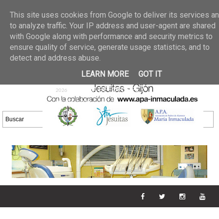
Últimas noticias
GALERIA DE FOTOS
02 jun 2026
This site uses cookies from Google to deliver its services a
30/05/2026
GALERIA
to analyze traffic. Your IP address and user-agent are shared
25 may 2026
with Google along with performance and security metrics to
DE FOTOS 23/05/2026
20 may
ensure quality of service, generate usage statistics, and to
GALERIA DE FOTOS
2026
detect and address abuse.
16/05/2026
GALERIA
11 may 2026
LEARN MORE
GOT IT
DE FOTOS 09/05/2026
28 abr
GALERIA DE FOTOS 25 Y
2026
26/04/2026