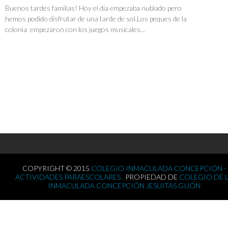
Buenos tardes familias! Hoy el día empezaba nublado pero
hemos podido disfrutar de una tarde de sol.Los peques de la
colonia empezaron con los juegos musicales...
COPYRIGHT © 2015
COLEGIO INMACULADA CONCEPCIÓN -
ACTIVIDADES PARAESCOLARES .
PROPIEDAD DE
COLEGIO DE 
INMACULADA CONCEPCIÓN JESUITAS GIJÓN