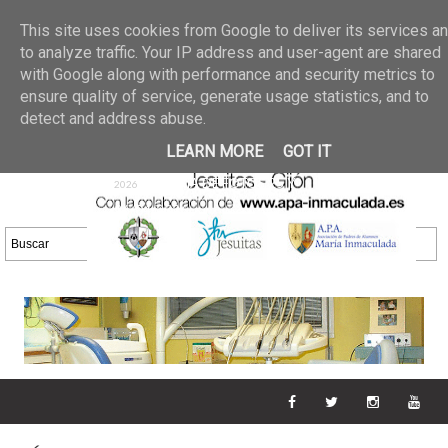
Últimas noticias
GALERIA DE FOTOS
02 jun 2026
This site uses cookies from Google to deliver its services a
30/05/2026
GALERIA
to analyze traffic. Your IP address and user-agent are shared
25 may 2026
with Google along with performance and security metrics to
DE FOTOS 23/05/2026
20 may
ensure quality of service, generate usage statistics, and to
GALERIA DE FOTOS
2026
detect and address abuse.
16/05/2026
GALERIA
11 may 2026
LEARN MORE
GOT IT
DE FOTOS 09/05/2026
28 abr
GALERIA DE FOTOS 25 Y
2026
26/04/2026