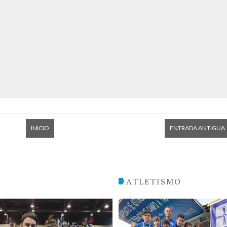
INICIO
ENTRADA ANTIGUA
O
ATLETISMO