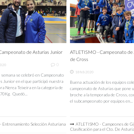
ampeonato de Asturias Junior
ATLETISMO - Campeonato de A
de Cross
0
2020
18 feb 2020
de semana se celebró en Campeonato
s Junior en el que participó nuestra
Buena actuación de los equipos coleg
a Nerea Teixeira en la categoría de
campeonato de Asturias que pone 
70Kg. Quedó...
broche a la temporada de Cross, co
el subcampeonato por equipos en...
 Entrenamiento Selección Asturiana
ATLETISMO - Campeones de Gi
Clasificación para el Cto. De Asturi