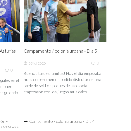
sturias
Campamento / colonia urbana - Día 5
0
03 jul 2020
0
Buenos tardes familias! Hoy el día empezaba
nublado pero hemos podido disfrutar de una
iales en el
tarde de sol.Los peques de la colonia
un buen
empezaron con los juegos musicales...
nsiguiendo
jón y
Campamento / colonia urbana - Día 4
as de cross.