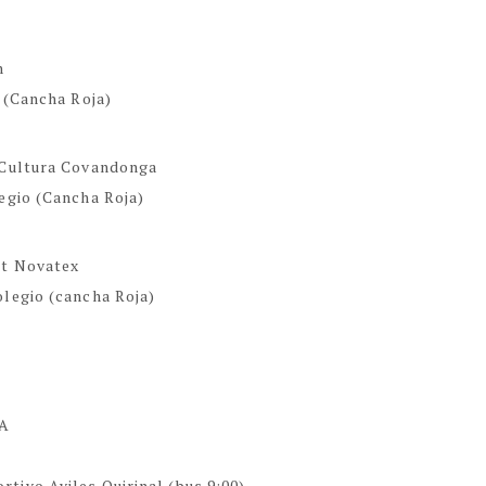
n
 (Cancha Roja)
o Cultura Covandonga
legio (Cancha Roja)
et Novatex
olegio (cancha Roja)
 A
tivo Aviles Quirinal (bus 9:00)