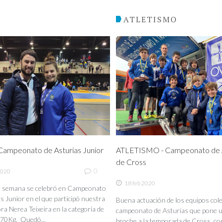
O
ATLETISMO
ampeonato de Asturias Junior
ATLETISMO - Campeonato de A
de Cross
0
2020
18 feb 2020
de semana se celebró en Campeonato
s Junior en el que participó nuestra
Buena actuación de los equipos coleg
a Nerea Teixeira en la categoría de
campeonato de Asturias que pone 
70Kg. Quedó...
broche a la temporada de Cross, co