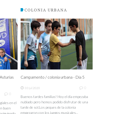
COLONIA URBANA
sturias
Campamento / colonia urbana - Día 5
0
03 jul 2020
0
Buenos tardes familias! Hoy el día empezaba
nublado pero hemos podido disfrutar de una
iales en el
tarde de sol.Los peques de la colonia
un buen
empezaron con los juegos musicales...
nsiguiendo