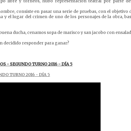
mpo libre y torneos, hubo representación teatral por parte de
ombre, consiste en pasar una serie de pruebas, con el objetivo d
rma y el lugar del crimen de uno de los personajes de la obra, ba
na buena ducha, cenamos sopa de marisco y san jacobo con ensalad
án decidido responder para ganar?
OS - SEGUNDO TURNO 2016 - DÍA 5
DO TURNO 2016 - DÍA 5