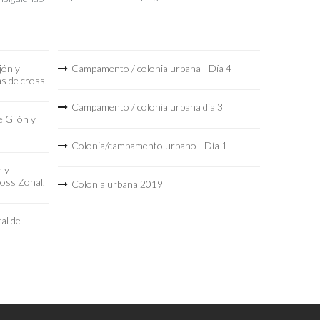
jón y
Campamento / colonia urbana - Día 4
as de cross.
Campamento / colonia urbana día 3
 Gijón y
Colonia/campamento urbano - Día 1
n y
ross Zonal.
Colonia urbana 2019
al de