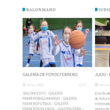
BALONMANO
JUD
GALERÍA DE FOTOS FEBRERO
JUDO - C
0
10 mar 2022
20 ene 
BALONCESTO - GALERÍA
Este fin 
FEBREROBALONMANO - GALERÍA
de Asturia
FEBREROFÚTBOL - GALERÍA
entrenador
FEBREROVOLEIBOL - GALERÍA FEBR...
menos de 