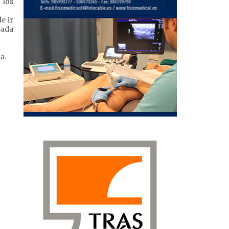
 los
e ir
sada
a.