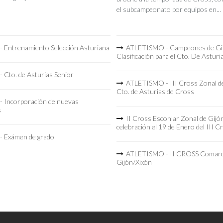
el subcampeonato por equipos en...
 Entrenamiento Selección Asturiana
ATLETISMO - Campeones de Gi
Clasificación para el Cto. De Asturi
 Cto. de Asturias Senior
ATLETISMO - III Cross Zonal de
Cto. de Asturias de Cross
 Incorporación de nuevas
s
II Cross Esconlar Zonal de Gijó
celebración el 19 de Enero del III C
 Exámen de grado
ATLETISMO - II CROSS Comarc
Gijón/Xixón