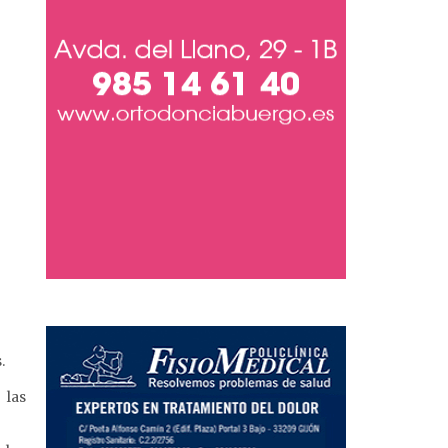
.
 las