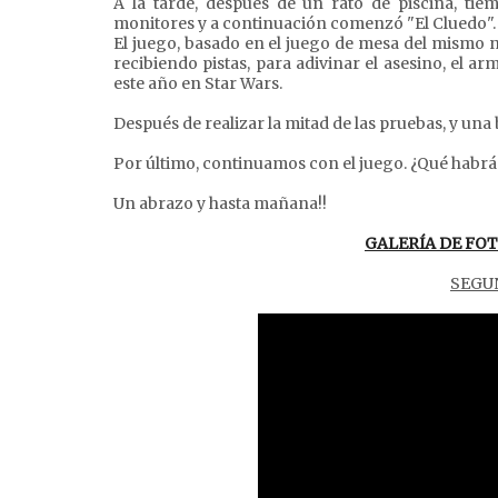
A la tarde, después de un rato de piscina, tie
monitores y a continuación comenzó "El Cluedo".
El juego, basado en el juego de mesa del mismo n
recibiendo pistas, para adivinar el asesino, el a
este año en Star Wars.
Después de realizar la mitad de las pruebas, y u
Por último, continuamos con el juego. ¿Qué habr
Un abrazo y hasta mañana!!
GALERÍA DE FOT
SEGUN