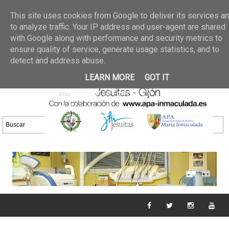
Últimas noticias
GALERIA DE FOTOS
02 jun 2026
This site uses cookies from Google to deliver its services a
30/05/2026
GALERIA
to analyze traffic. Your IP address and user-agent are shared
25 may 2026
with Google along with performance and security metrics to
DE FOTOS 23/05/2026
20 may
ensure quality of service, generate usage statistics, and to
GALERIA DE FOTOS
2026
detect and address abuse.
16/05/2026
GALERIA
11 may 2026
LEARN MORE
GOT IT
DE FOTOS 09/05/2026
28 abr
GALERIA DE FOTOS 25 Y
2026
26/04/2026