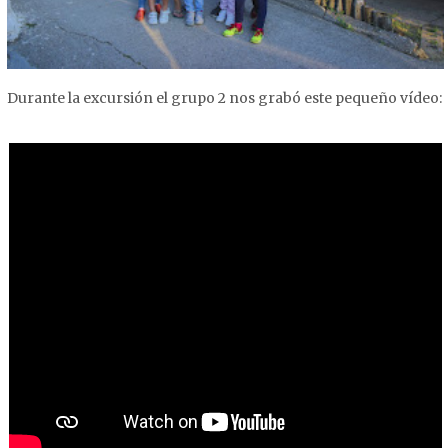
Durante la excursión el grupo 2 nos grabó este pequeño vídeo: