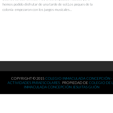
hemos podido disfrutar de una tarde de sol.Los peques de la
colonia empezaron con los juegos musicales...
COPYRIGHT © 2015
COLEGIO INMACULADA CONCEPCIÓN -
ACTIVIDADES PARAESCOLARES .
PROPIEDAD DE
COLEGIO DE 
INMACULADA CONCEPCIÓN JESUITAS GIJÓN