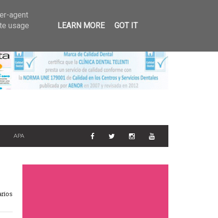
GALERIA DE FOTOS
ser-agent
6
ate usage
LEARN MORE
GOT IT
APA
rios