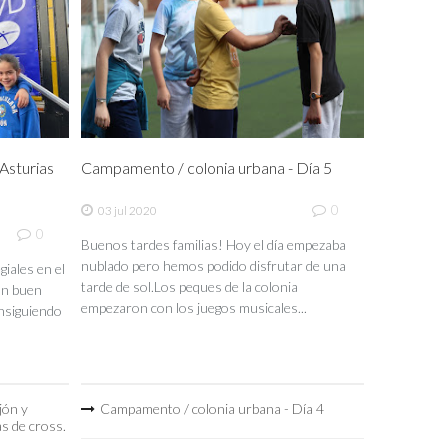
sturias
Campamento / colonia urbana - Día 5
0
03 jul 2020
0
Buenos tardes familias! Hoy el día empezaba
nublado pero hemos podido disfrutar de una
iales en el
tarde de sol.Los peques de la colonia
un buen
empezaron con los juegos musicales...
nsiguiendo
jón y
Campamento / colonia urbana - Día 4
as de cross.