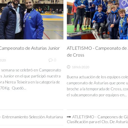
ampeonato de Asturias Junior
ATLETISMO - Campeonato de A
de Cross
0
2020
18 feb 2020
de semana se celebró en Campeonato
s Junior en el que participó nuestra
Buena actuación de los equipos coleg
a Nerea Teixeira en la categoría de
campeonato de Asturias que pone 
70Kg. Quedó...
broche a la temporada de Cross, co
el subcampeonato por equipos en...
 Entrenamiento Selección Asturiana
ATLETISMO - Campeones de Gi
Clasificación para el Cto. De Asturi