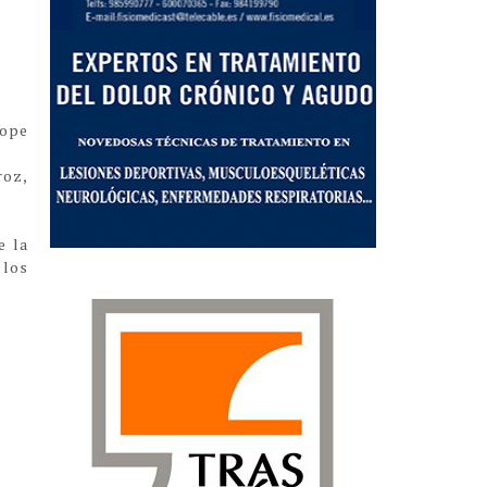
tope
roz,
e la
 los