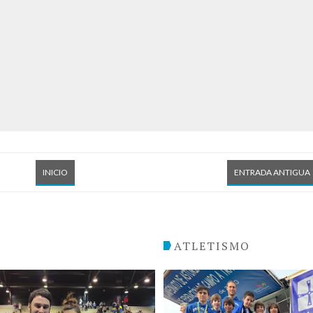
INICIO
ENTRADA ANTIGUA
O
ATLETISMO