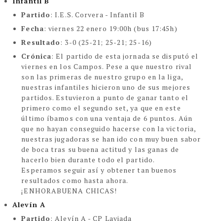
Infantil B
Partido
:
I.E.S. Corvera - Infantil B
Fecha
: viernes 22 enero 19:00h (bus 17:45h)
Resultado
: 3-0 (25-21; 25-21; 25-16)
Crónica
:
El partido de esta jornada se disputó el
viernes en los Campos. Pese a que nuestro rival
son las primeras de nuestro grupo en la liga,
nuestras infantiles hicieron uno de sus mejores
partidos. Estuvieron a punto de ganar tanto el
primero como el segundo set, ya que en este
último íbamos con una ventaja de 6 puntos. Aún
que no hayan conseguido hacerse con la victoria,
nuestras jugadoras se han ido con muy buen sabor
de boca tras su buena actitud y las ganas de
hacerlo bien durante todo el partido.
Esperamos seguir así y obtener tan buenos
resultados como hasta ahora.
¡ENHORABUENA CHICAS!
Alevín A
Partido
:
Alevín A - CP Laviada