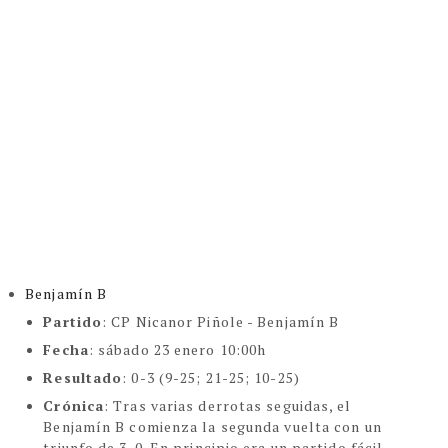
Benjamín B
Partido
:
CP Nicanor Piñole - Benjamín B
Fecha
:
sábado 23 enero 10:00h
Resultado
: 0-3 (9-25; 21-25; 10-25)
Crónica
:
Tras varias derrotas seguidas, el
Benjamín B comienza la segunda vuelta con un
triunfo de 3-0. En principio era un partido fácil,