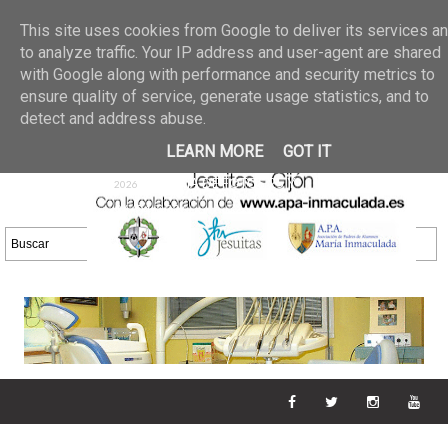
Últimas noticias
GALERIA DE FOTOS
02 jun 2026
This site uses cookies from Google to deliver its services a
30/05/2026
GALERIA
to analyze traffic. Your IP address and user-agent are shared
25 may 2026
with Google along with performance and security metrics to
DE FOTOS 23/05/2026
20 may
ensure quality of service, generate usage statistics, and to
GALERIA DE FOTOS
2026
detect and address abuse.
16/05/2026
GALERIA
11 may 2026
LEARN MORE
GOT IT
DE FOTOS 09/05/2026
28 abr
GALERIA DE FOTOS 25 Y
2026
26/04/2026