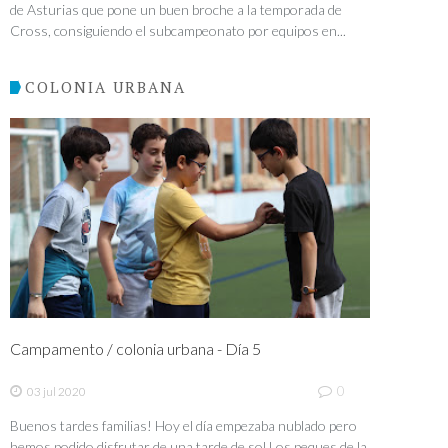
de Asturias que pone un buen broche a la temporada de
Cross, consiguiendo el subcampeonato por equipos en...
COLONIA URBANA
Campamento / colonia urbana - Día 5
0
03 jul 2020
Buenos tardes familias! Hoy el día empezaba nublado pero
hemos podido disfrutar de una tarde de sol.Los peques de la