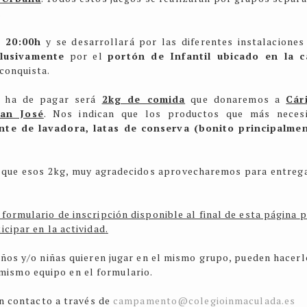
.
s 20:00h
y se desarrollará por las diferentes instalaciones
lusivamente
por el
portón de Infantil ubicado en la c
econquista.
te ha de pagar será
2kg de comida
que donaremos a
Cár
San José
. Nos indican que los productos que más neces
ente de lavadora, latas de conserva (bonito principalme
ás que esos 2kg, muy agradecidos aprovecharemos para entreg
formulario de inscripción disponible al final de esta página
p
icipar en la actividad
.
iños y/o niñas quieren jugar en el mismo grupo, pueden hacerl
 mismo equipo en el formulario.
en contacto a través de
campamento@colegioinmaculada.es