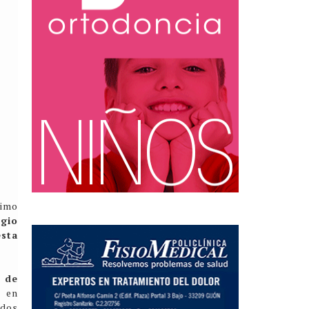
ximo
gio
esta
º de
 en
ados