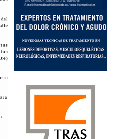
 del
alle
itas
itan
nte)
arlo
ara
o