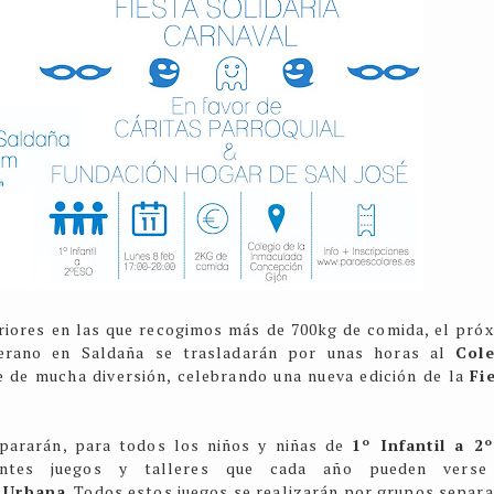
teriores en las que recogimos más de 700kg de comida, e
l pró
erano en Saldaña se trasladarán por unas horas al
Cole
e de mucha diversión, celebrando una nueva edición de la
Fi
pararán, para todos los niños y niñas de
1
º Infantil a 2
rentes juegos y talleres que cada año pueden verse
 Urbana
. Todos estos juegos se realizarán por grupos separ