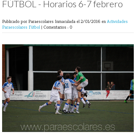
FÚTBOL - Horarios 6-7 febrero
Publicado por Paraescolares Inmaculada
el 2/01/2016 en
Actividades
Paraescolares
Fútbol
|
Comentarios : 0