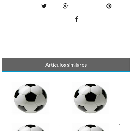
Artículos similares
FÚTBOL - Crónicas y resultados
FÚTBOL - Partidos y horarios 7-
8-9 [...]
8 de[...]