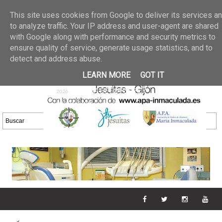
Últimas noticias
GALERIA DE FOTOS
02 jun 2026
This site uses cookies from Google to deliver its services a
30/05/2026
GALERIA
to analyze traffic. Your IP address and user-agent are shared
25 may 2026
with Google along with performance and security metrics to
DE FOTOS 23/05/2026
20 may
ensure quality of service, generate usage statistics, and to
GALERIA DE FOTOS
2026
detect and address abuse.
16/05/2026
GALERIA
11 may 2026
LEARN MORE
GOT IT
DE FOTOS 09/05/2026
28 abr
GALERIA DE FOTOS 25 Y
2026
26/04/2026