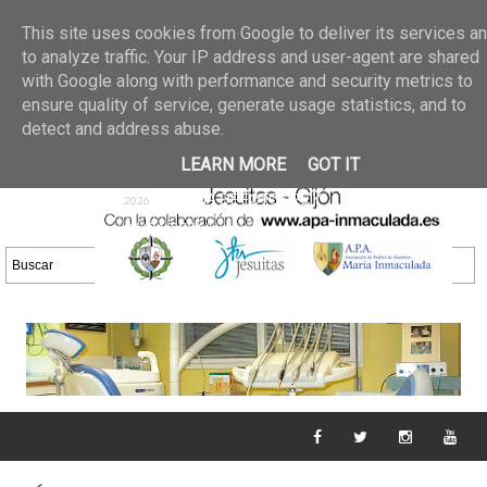
Últimas noticias
GALERIA DE FOTOS
02 jun 2026
This site uses cookies from Google to deliver its services a
30/05/2026
GALERIA
to analyze traffic. Your IP address and user-agent are shared
25 may 2026
with Google along with performance and security metrics to
DE FOTOS 23/05/2026
20 may
ensure quality of service, generate usage statistics, and to
GALERIA DE FOTOS
2026
detect and address abuse.
16/05/2026
GALERIA
11 may 2026
LEARN MORE
GOT IT
DE FOTOS 09/05/2026
28 abr
GALERIA DE FOTOS 25 Y
2026
26/04/2026