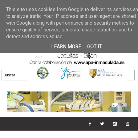
Últimas noticias
GALERIA DE FOTOS
02 jun 2026
This site uses cookies from Google to deliver its services a
30/05/2026
GALERIA
to analyze traffic. Your IP address and user-agent are shared
25 may 2026
with Google along with performance and security metrics to
DE FOTOS 23/05/2026
20 may
ensure quality of service, generate usage statistics, and to
GALERIA DE FOTOS
2026
detect and address abuse.
16/05/2026
GALERIA
11 may 2026
LEARN MORE
GOT IT
DE FOTOS 09/05/2026
28 abr
GALERIA DE FOTOS 25 Y
2026
26/04/2026