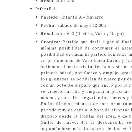
Resultado:
4-0
Infantil A
Partido:
Infantil A - Navarro
Fecha:
sábado 30 mayo 12:00h
Resultado:
6-2 (David 4, Varo y Diego)
Crónica:
Partido que daría lugar al fina
mínima posibilidad de consumar el asce
posibilidad de nada. El partido comenzó mu
en profundidad de Varo hacia David, y ést
batiendo al meta visitante. Los visitant
primera mitad, por fuerza y empuje, graci
los gijoneses se pondrían de nuevo por del
con un potente disparo que entró por la m
se vinieron arriba y empezar a plasmar 
mismo, y con ello llegarían los huecos y 
En los últimos minutos de esta primera m
partido muy de cara a la hora de afrontar
disparo desde la frontal del área, y de 
Guille de nuevo, 4-1 al descanso.La 
imponiéndose más la fuerza de los visit