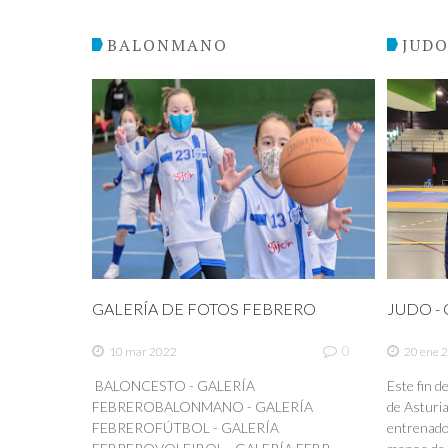
BALONMANO
JUD
GALERÍA DE FOTOS FEBRERO
JUDO - C
0
10 mar 2022
20 ene 
BALONCESTO - GALERÍA
Este fin 
FEBREROBALONMANO - GALERÍA
de Asturia
FEBREROFÚTBOL - GALERÍA
entrenador