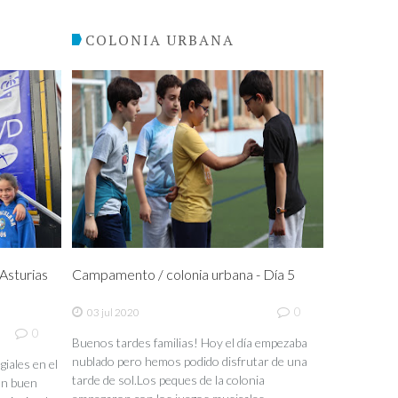
COLONIA URBANA
sturias
Campamento / colonia urbana - Día 5
0
03 jul 2020
0
Buenos tardes familias! Hoy el día empezaba
nublado pero hemos podido disfrutar de una
iales en el
tarde de sol.Los peques de la colonia
un buen