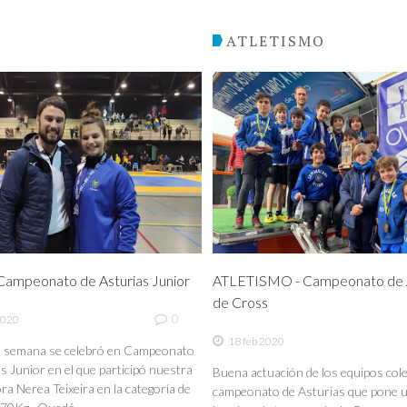
O
ATLETISMO
ampeonato de Asturias Junior
ATLETISMO - Campeonato de A
de Cross
0
2020
18 feb 2020
de semana se celebró en Campeonato
s Junior en el que participó nuestra
Buena actuación de los equipos coleg
a Nerea Teixeira en la categoría de
campeonato de Asturias que pone 