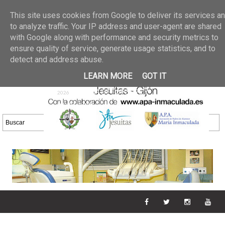
Últimas noticias
GALERIA DE FOTOS
02 jun 2026
This site uses cookies from Google to deliver its services a
30/05/2026
GALERIA
to analyze traffic. Your IP address and user-agent are shared
25 may 2026
with Google along with performance and security metrics to
DE FOTOS 23/05/2026
20 may
ensure quality of service, generate usage statistics, and to
GALERIA DE FOTOS
2026
detect and address abuse.
16/05/2026
GALERIA
11 may 2026
LEARN MORE
GOT IT
DE FOTOS 09/05/2026
28 abr
GALERIA DE FOTOS 25 Y
2026
26/04/2026