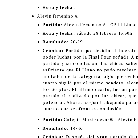
Hora y fecha:
Alevin femenino A
Partido:
Alevín Femenino A - CP El Llano
Hora y fecha:
sábado 28 febrero 13:30h
Resultado:
50-29
Crónica:
Partido que decidía el liderat
poder luchar por la Final Four soñada. A 
partido y su conclusión, las chicas sali
asfixiante que El Llano no pudo resolver.
anotador de la categoría, algo que evide
cuarto siguió por el mismo sendero, alcan
los 30 ptos. El último cuarto, fue un pur
partido el realizado por las chicas, qu
potencial. Ahora a seguir trabajando par
cuartos que se afrontan con ilusión.
Partido:
Colegio Montedeva 05 - Alevín 
Resultado:
14-46
Crónica:
Después del gran partido disp