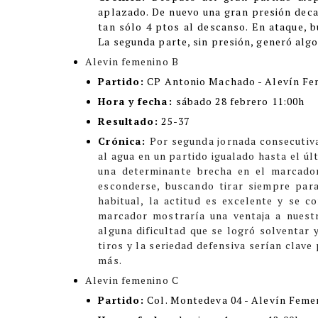
aplazado. De nuevo una gran presión decan
tan sólo 4 ptos al descanso. En ataque, b
La segunda parte, sin presión, generó alg
Alevin femenino B
Partido:
CP Antonio Machado - Alevín Fe
Hora y fecha:
sábado 28 febrero 11:00h
Resultado:
25-37
Crónica:
Por segunda jornada consecutiva
al agua en un partido igualado hasta el úl
una determinante brecha en el marcado
esconderse, buscando tirar siempre para
habitual, la actitud es excelente y se c
marcador mostraría una ventaja a nuest
alguna dificultad que se logró solventar y
tiros y la seriedad defensiva serían clave
más.
Alevin femenino C
Partido:
Col. Montedeva 04 - Alevín Feme