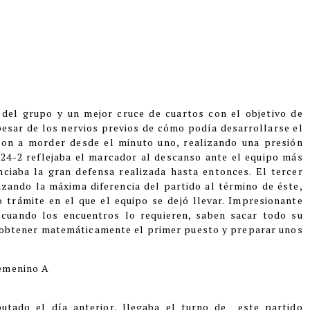
o del grupo y un mejor cruce de cuartos con el objetivo de
pesar de los nervios previos de cómo podía desarrollarse el
eron a morder desde el minuto uno, realizando una presión
 24-2 reflejaba el marcador al descanso ante el equipo más
nciaba la gran defensa realizada hasta entonces. El tercer
zando la máxima diferencia del partido al término de éste,
o trámite en el que el equipo se dejó llevar. Impresionante
e cuando los encuentros lo requieren, saben sacar todo su
a obtener matemáticamente el primer puesto y preparar unos
Femenino A
utado el día anterior, llegaba el turno de
este partido