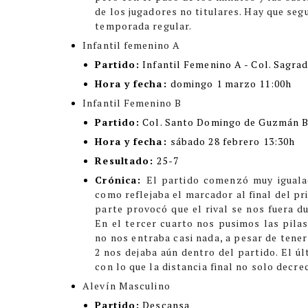
de los jugadores no titulares. Hay que seg
temporada regular.
Infantil femenino A
Partido:
Infantil Femenino A - Col. Sagra
Hora y fecha:
domingo 1 marzo 11:00h
Infantil Femenino B
Partido:
Col. Santo Domingo de Guzmán BV
Hora y fecha:
sábado 28 febrero 13:30h
Resultado:
25-7
Crónica:
El partido comenzó muy iguala
como reflejaba el marcador al final del pr
parte provocó que el rival se nos fuera d
En el tercer cuarto nos pusimos las pila
no nos entraba casi nada, a pesar de tener
2 nos dejaba aún dentro del partido. El ú
con lo que la distancia final no solo decre
Alevín Masculino
Partido:
Descansa