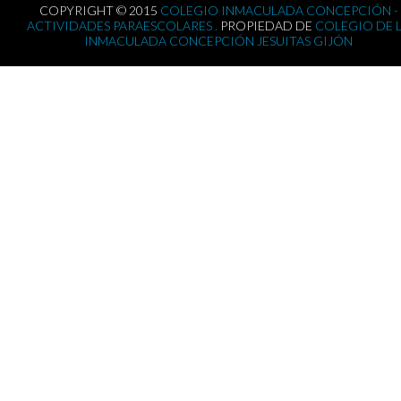
COPYRIGHT © 2015
COLEGIO INMACULADA CONCEPCIÓN -
ACTIVIDADES PARAESCOLARES .
PROPIEDAD DE
COLEGIO DE 
INMACULADA CONCEPCIÓN JESUITAS GIJÓN