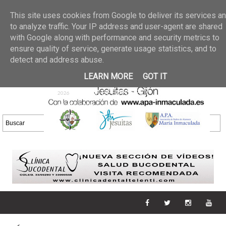
Últimas noticias
GALERIA DE FOTOS
02 jun 2026
This site uses cookies from Google to deliver its services a
30/05/2026
GALERIA
to analyze traffic. Your IP address and user-agent are shared
25 may 2026
with Google along with performance and security metrics to
DE FOTOS 23/05/2026
20 may
ensure quality of service, generate usage statistics, and to
GALERIA DE FOTOS
2026
detect and address abuse.
16/05/2026
GALERIA
11 may 2026
LEARN MORE
GOT IT
DE FOTOS 09/05/2026
28 abr
GALERIA DE FOTOS 25 Y
2026
26/04/2026