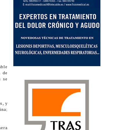
able
n de
s se
s, y
ina;
ñera