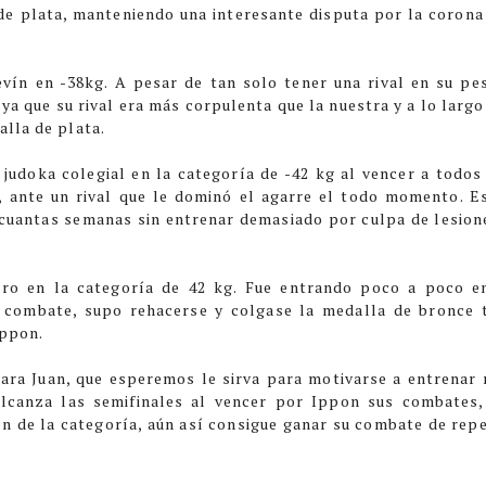
 de plata, manteniendo una interesante disputa por la corona
evín en -38kg. A pesar de tan solo tener una rival en su pe
a que su rival era más corpulenta que la nuestra y a lo largo
lla de plata.
judoka colegial en la categoría de -42 kg al vencer a todos
l, ante un rival que le dominó el agarre el todo momento. E
s cuantas semanas sin entrenar demasiado por culpa de lesion
tro en la categoría de 42 kg. Fue entrando poco a poco e
r combate, supo rehacerse y colgase la medalla de bronce 
Ippon.
ara Juan, que esperemos le sirva para motivarse a entrenar
alcanza las semifinales al vencer por Ippon sus combates,
ón de la categoría, aún así consigue ganar su combate de rep