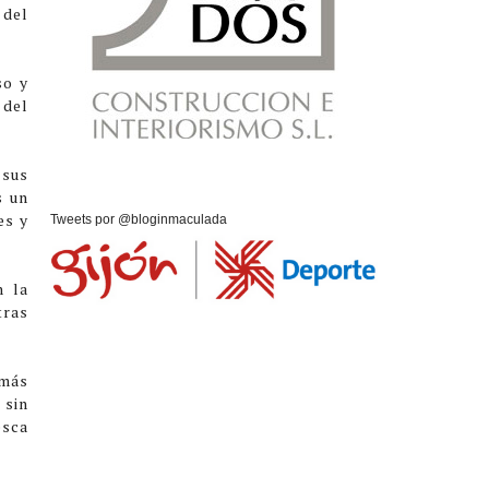
 del
so y
 del
 sus
s un
es y
Tweets por @bloginmaculada
n la
tras
 más
 sin
esca