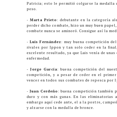
Patricia; esto le permitió colgarse la medalla
peso.
-
Marta Prieto
: debutante en la categoría al
perder dicho combate, hizo un muy buen papel, y
combate nunca se aminoró. Consigue así la meda
-
Luis Fernández
: muy buena competición del 
rivales por Ippon y tan solo ceder en la fina
excelente resultado, ya que Luis venía de una
enfermedad.
-
Jorge García
: buena competición del nues
competición, y a pesar de ceder en el prime
vencer en todos sus combates de repesca por 
-
Juan Cerdeño
: buena competición también p
duro y con más ganas. En las eliminatorias 
embargo aquí cede ante, el a la postre, campe
y alzarse con la medalla de bronce.