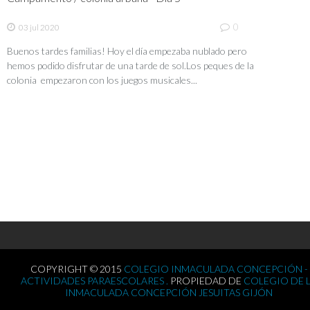
0
03 jul 2020
Buenos tardes familias! Hoy el día empezaba nublado pero
hemos podido disfrutar de una tarde de sol.Los peques de la
colonia empezaron con los juegos musicales...
COPYRIGHT © 2015
COLEGIO INMACULADA CONCEPCIÓN -
ACTIVIDADES PARAESCOLARES .
PROPIEDAD DE
COLEGIO DE 
INMACULADA CONCEPCIÓN JESUITAS GIJÓN