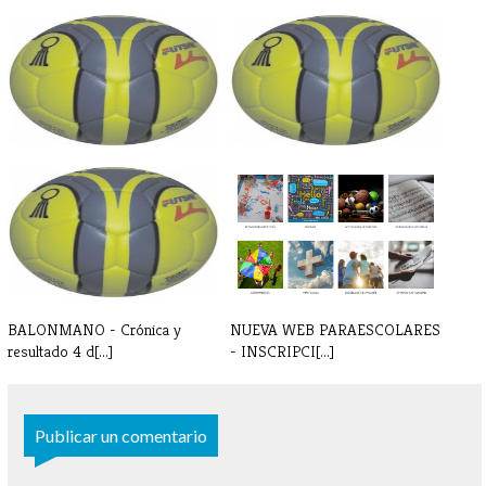
BALONMANO - Partido y
BALONMANO - Partido sábado
horario 22 de[...]
15/2
BALONMANO - Crónica y
NUEVA WEB PARAESCOLARES
resultado 4 d[...]
- INSCRIPCI[...]
Publicar un comentario