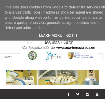
Últimas noticias
GALERIA DE FOTOS
02 jun 2026
This site uses cookies from Google to deliver its services a
30/05/2026
GALERIA
to analyze traffic. Your IP address and user-agent are shared
25 may 2026
with Google along with performance and security metrics to
DE FOTOS 23/05/2026
20 may
ensure quality of service, generate usage statistics, and to
GALERIA DE FOTOS
2026
detect and address abuse.
16/05/2026
GALERIA
11 may 2026
LEARN MORE
GOT IT
DE FOTOS 09/05/2026
28 abr
GALERIA DE FOTOS 25 Y
2026
26/04/2026