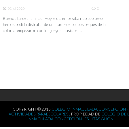
0
03 jul 2020
Buenos tardes familias! Hoy el día empezaba nublado pero
hemos podido disfrutar de una tarde de sol.Los peques de la
colonia empezaron con los juegos musicales...
COPYRIGHT © 2015
COLEGIO INMACULADA CONCEPCIÓN -
ACTIVIDADES PARAESCOLARES .
PROPIEDAD DE
COLEGIO DE 
INMACULADA CONCEPCIÓN JESUITAS GIJÓN