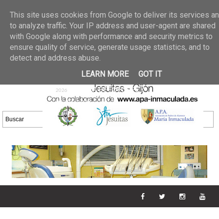
Últimas noticias
GALERIA DE FOTOS
02 jun 2026
This site uses cookies from Google to deliver its services a
30/05/2026
GALERIA
to analyze traffic. Your IP address and user-agent are shared
25 may 2026
with Google along with performance and security metrics to
DE FOTOS 23/05/2026
20 may
ensure quality of service, generate usage statistics, and to
GALERIA DE FOTOS
2026
detect and address abuse.
16/05/2026
GALERIA
11 may 2026
LEARN MORE
GOT IT
DE FOTOS 09/05/2026
28 abr
GALERIA DE FOTOS 25 Y
2026
26/04/2026