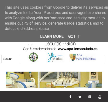
Últimas noticias
GALERIA DE FOTOS
02 jun 2026
This site uses cookies from Google to deliver its services a
30/05/2026
GALERIA
to analyze traffic. Your IP address and user-agent are shared
25 may 2026
with Google along with performance and security metrics to
DE FOTOS 23/05/2026
20 may
ensure quality of service, generate usage statistics, and to
GALERIA DE FOTOS
2026
detect and address abuse.
16/05/2026
GALERIA
11 may 2026
LEARN MORE
GOT IT
DE FOTOS 09/05/2026
28 abr
GALERIA DE FOTOS 25 Y
2026
26/04/2026